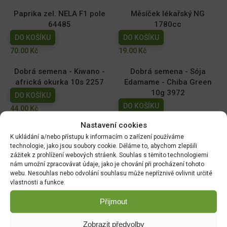
Paprika zel. NELA F1 pole
Měsíček lékařský NG
64485
1780cc
DO KOŠÍKU
DO KOŠÍKU
70.00
Kč
19.00
Kč
Dobrá semena - Kiwano -
Dobrá semena - Sója
africká okurka 10s 2257
Edamame - Chiba Green
10g 3972
DO KOŠÍKU
DO KOŠÍKU
44.00
Kč
52.00
Kč
Nastavení cookies
K ukládání a/nebo přístupu k informacím o zařízení používáme
Hrách zahradní - Antony
Tykev muškátová -
technologie, jako jsou soubory cookie. Děláme to, abychom zlepšili
raný velkozrnný bezlistý
Serpentine F1 2g 4080
zážitek z prohlížení webových stráenk. Souhlas s těmito technologiemi
50g 1048
DO KOŠÍKU
nám umožní zpracovávat údaje, jako je chování při procházení tohoto
webu. Nesouhlas nebo odvolání souhlasu může nepříznivě ovlivnit určité
DO KOŠÍKU
46.00
Kč
vlastnosti a funkce.
35.00
Kč
Přijmout
Zobrazit předvolby