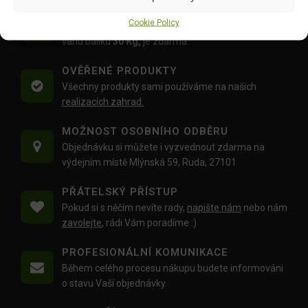
DOPRAVA ZDARMA OD 1500 KČ
Cookie Policy
Doprava objednávek
od 1500 Kč,
které
nepřesahují
váhu balíku
30 Kg,
je zdarma.
OVĚŘENÉ PRODUKTY
Všechny produkty sami používáme na našich
realizacích zahrad.
MOŽNOST OSOBNÍHO ODBĚRU
Objednávku si můžete i vyzvednout zdarma na
výdejním místě Mlýnská 59, Ruda, 27101
PŘÁTELSKÝ PŘÍSTUP
Pokud si s něčím nevíte rady,
napište nám
nebo nám
zavolejte
, rádi Vám poradíme :)
PROFESIONÁLNÍ KOMUNIKACE
Během celého procesu nákupu budete informováni
o stavu Vaší objednávky.