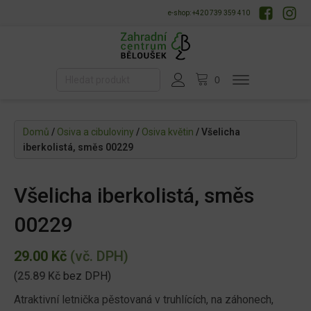
e-shop: +420 739 359 410
Domů
/
Osiva a cibuloviny
/
Osiva květin
/ Všelicha
iberkolistá, směs 00229
Všelicha iberkolistá, směs
00229
29.00
Kč
(vč. DPH)
(
25.89
Kč
bez DPH)
Atraktivní letnička pěstovaná v truhlících, na záhonech,