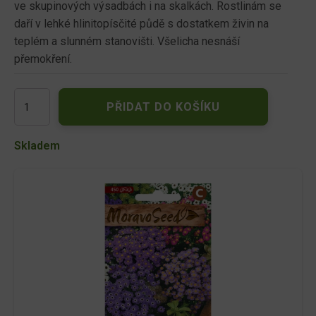
ve skupinových výsadbách i na skalkách. Rostlinám se
daří v lehké hlinitopísčité půdě s dostatkem živin na
teplém a slunném stanovišti. Všelicha nesnáší
přemokření.
Všelicha
PŘIDAT DO KOŠÍKU
iberkolistá,
směs
00229
Skladem
množství