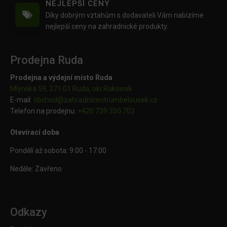
NEJLEPŠÍ CENY
Díky dobrým vztahům s dodavateli Vám nabízíme
nejlepší ceny na zahradnické produkty.
Prodejna Ruda
Prodejna a výdejní místo Ruda
Mlýnská 59, 271 01 Ruda, okr.Rakovník
E-mail:
obchod@
zahradnicentrumbelousek.cz
Telefon na prodejnu:
+420 739 350 703
Otevírací doba
Pondělí až sobota: 9:00 - 17:00
Neděle: Zavřeno
Odkazy