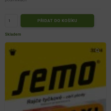
Rajče
PŘIDAT DO KOŠÍKU
tyčkové
-
Pithagora
Skladem
10s,
série
MAXI
3224
množství