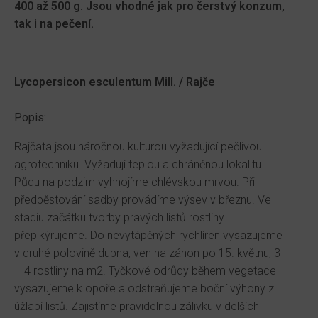
400 až 500 g. Jsou vhodné jak pro čerstvý konzum,
tak i na pečení.
Lycopersicon esculentum Mill. / Rajče
Popis:
Rajčata jsou náročnou kulturou vyžadující pečlivou
agrotechniku. Vyžadují teplou a chráněnou lokalitu.
Půdu na podzim vyhnojíme chlévskou mrvou. Při
předpěstování sadby provádíme výsev v březnu. Ve
stadiu začátku tvorby pravých listů rostliny
přepikýrujeme. Do nevytápěných rychlíren vysazujeme
v druhé polovině dubna, ven na záhon po 15. květnu, 3
– 4 rostliny na m2. Tyčkové odrůdy během vegetace
vysazujeme k opoře a odstraňujeme boční výhony z
úžlabí listů. Zajistíme pravidelnou zálivku v delších