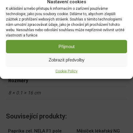
Nastavení cookies
K ukládání a/nebo přístupu k informacím o zařízení používáme
technologie, jako jsou soubory cookie. Děláme to, abychom zlepšili
zážitek z prohlížení webových stráenk. Souhlas s těmito technologiemi
nám umožní zpracovávat údaje, jako je chování při procházení tohoto
webu. Nesouhlas nebo odvolání souhlasu může nepříznivě ovlivnit určité
DALŠÍ INFORMACE
vlastnosti a funkce.
Přijmout
Hmotnost
Zobrazit předvolby
0.01 kg
Cookie Policy
Rozměry
8 × 0.1 × 16 cm
Související produkty:
Paprika zel. NELA F1 pole
Měsíček lékařský NG