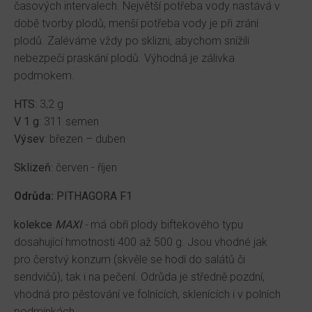
časových intervalech. Největší potřeba vody nastává v
době tvorby plodů, menší potřeba vody je při zrání
plodů. Zaléváme vždy po sklizni, abychom snížili
nebezpečí praskání plodů. Výhodná je zálivka
podmokem.
HTS
: 3,2 g
V 1 g
: 311 semen
Výsev
: březen – duben
Sklizeň
: červen - říjen
Odrůda:
PITHAGORA F1
kolekce
MAXI
-
má
obří plody biftekového typu
dosahující hmotnosti 400 až 500 g. Jsou vhodné jak
pro čerstvý konzum (skvěle se hodí do salátů či
sendvičů), tak i na pečení. Odrůda je středně pozdní,
vhodná pro pěstování ve folnících, sklenících i v polních
podmínkách.