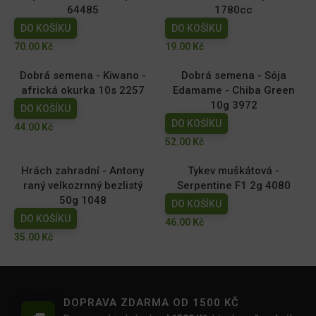
64485
1780cc
DO KOŠÍKU
DO KOŠÍKU
70.00
Kč
19.00
Kč
Dobrá semena - Kiwano -
Dobrá semena - Sója
africká okurka 10s 2257
Edamame - Chiba Green
10g 3972
DO KOŠÍKU
DO KOŠÍKU
44.00
Kč
52.00
Kč
Hrách zahradní - Antony
Tykev muškátová -
raný velkozrnný bezlistý
Serpentine F1 2g 4080
50g 1048
DO KOŠÍKU
DO KOŠÍKU
46.00
Kč
35.00
Kč
DOPRAVA ZDARMA OD 1500 KČ