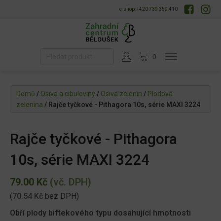
e-shop: +420 739 359 410
Domů
/
Osiva a cibuloviny
/
Osiva zelenin
/
Plodová
zelenina
/ Rajče tyčkové - Pithagora 10s, série MAXI 3224
Rajče tyčkové - Pithagora
10s, série MAXI 3224
79.00
Kč
(vč. DPH)
(
70.54
Kč
bez DPH)
Obří plody biftekového typu dosahující hmotnosti