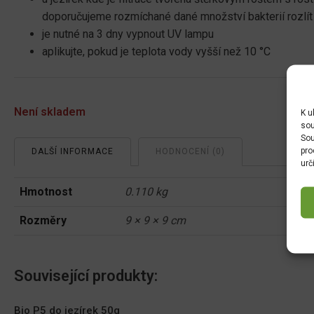
doporučujeme rozmíchané dané množství bakterií rozlít
je nutné na 3 dny vypnout UV lampu
aplikujte, pokud je teplota vody vyšší než 10 °C
Není skladem
K u
sou
Sou
pro
DALŠÍ INFORMACE
HODNOCENÍ (0)
urč
Hmotnost
0.110 kg
Rozměry
9 × 9 × 9 cm
Související produkty:
Bio P5 do jezírek 50g