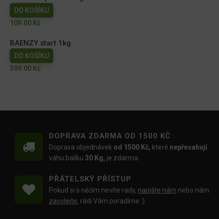
DO KOŠÍKU
109.00
Kč
BAENZY start 1kg
DO KOŠÍKU
399.00
Kč
DOPRAVA ZDARMA OD 1500 KČ
Doprava objednávek
od 1500 Kč,
které
nepřesahují
váhu balíku
30 Kg,
je zdarma.
PŘÁTELSKÝ PŘÍSTUP
Pokud si s něčím nevíte rady,
napište nám
nebo nám
zavolejte
, rádi Vám poradíme :)