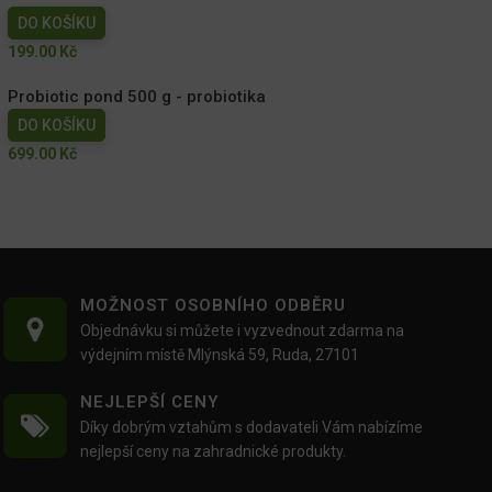
DO KOŠÍKU
199.00
Kč
Probiotic pond 500 g - probiotika
DO KOŠÍKU
699.00
Kč
MOŽNOST OSOBNÍHO ODBĚRU
Objednávku si můžete i vyzvednout zdarma na
výdejním místě Mlýnská 59, Ruda, 27101
NEJLEPŠÍ CENY
Díky dobrým vztahům s dodavateli Vám nabízíme
nejlepší ceny na zahradnické produkty.