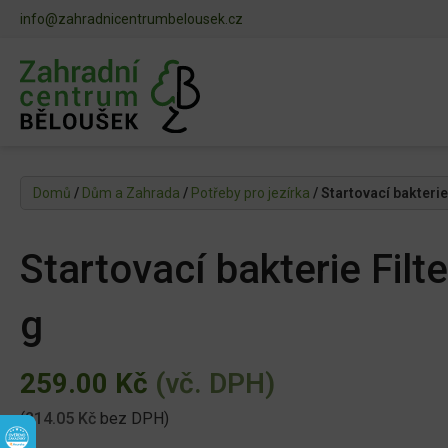
info@zahradnicentrumbelousek.cz
Domů
/
Dům a Zahrada
/
Potřeby pro jezírka
/ Startovací bakterie
Startovací bakterie Filt
g
259.00
Kč
(vč. DPH)
(
214.05
Kč
bez DPH)