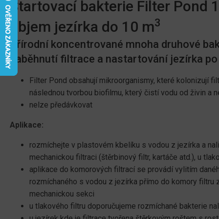
Startovací bakterie Filter Pond 1
3
objem jezírka do 10 m
Přírodní koncentrované mnoha druhové bakt
naběhnutí filtrace a nastartování jezírka p
Filter Pond obsahují mikroorganismy, které kolonizují fil
následnou tvorbou biofilmu, který čistí vodu od živin a n
nelze předávkovat
Aplikace:
rozmíchejte v plastovém kbelíku s vodou z jezírka a nal
mechanickou filtraci (štěrbinový filtr, kartáče atd.), u tlako
aplikace do komorových filtrací se provádí vylitím danéh
rozmíchaného s vodou z jezírka přímo do komory filtru za
mechanickou sekci
u tlakového filtru doporučujeme rozmíchané bakterie nalí
u jezírek kde je filtrace tvořena štěrkovým roštem s ros