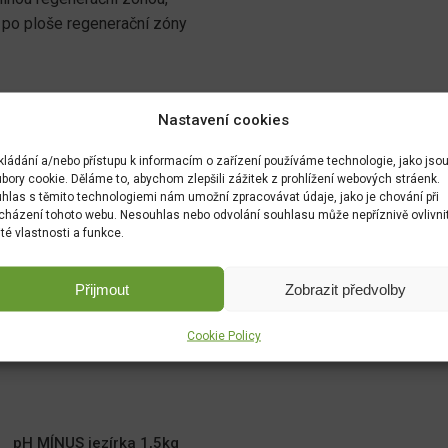
 po ploše regenerační zóny
Nastavení cookies
kládání a/nebo přístupu k informacím o zařízení používáme technologie, jako jso
bory cookie. Děláme to, abychom zlepšili zážitek z prohlížení webových stráenk.
hlas s těmito technologiemi nám umožní zpracovávat údaje, jako je chování při
cházení tohoto webu. Nesouhlas nebo odvolání souhlasu může nepříznivě ovlivni
ité vlastnosti a funkce.
Přijmout
Zobrazit předvolby
Cookie Policy
pH MÍNUS jezírka 1,5kg