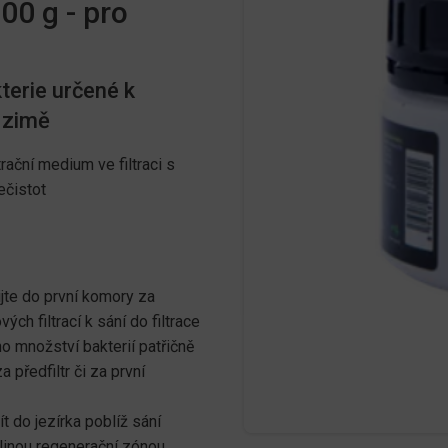
00 g - pro
erie určené k
o zimě
trační medium ve filtraci s
ečistot
ijte do první komory za
vých filtrací k sání do filtrace
o množství bakterií patřičně
 předfiltr či za první
t do jezírka poblíž sání
tlinou regenerační zónou,