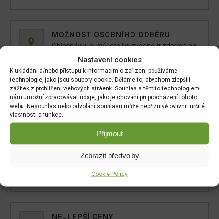
MOŽNOST OSOBNÍHO ODBĚRU
Objednávku si můžete i vyzvednout zdarma na
výdejním místě
Mlýnská 59, Ruda, 27101
.
Nastavení cookies
K ukládání a/nebo přístupu k informacím o zařízení používáme
technologie, jako jsou soubory cookie. Děláme to, abychom zlepšili
zážitek z prohlížení webových stráenk. Souhlas s těmito technologiemi
PŘÁTELSKÝ PŘÍSTUP
nám umožní zpracovávat údaje, jako je chování při procházení tohoto
webu. Nesouhlas nebo odvolání souhlasu může nepříznivě ovlivnit určité
Pokud si s něčím nevíte rady,
napište nám
nebo
vlastnosti a funkce.
nám
zavolejte
, rádi Vám poradíme :)
Přijmout
Zobrazit předvolby
PROFESIONÁLNÍ KOMUNIKACE
Během celého procesu nákupu budete
Cookie Policy
informováni o stavu Vaší objednávky.
NEJLEPŠÍ CENY