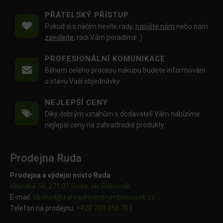
PŘÁTELSKÝ PŘÍSTUP
Pokud si s něčím nevíte rady,
napište nám
nebo nám
zavolejte
, rádi Vám poradíme :)
PROFESIONÁLNÍ KOMUNIKACE
Během celého procesu nákupu budete informováni
o stavu Vaší objednávky.
NEJLEPŠÍ CENY
Díky dobrým vztahům s dodavateli Vám nabízíme
nejlepší ceny na zahradnické produkty.
Prodejna Ruda
Prodejna a výdejní místo Ruda
Mlýnská 59, 271 01 Ruda, okr.Rakovník
E-mail:
obchod@
zahradnicentrumbelousek.cz
Telefon na prodejnu:
+420 739 350 703