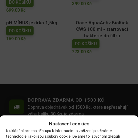
DO KOŠÍKU
399.00
Kč
699.00
Kč
pH MÍNUS jezírka 1,5kg
Oase AquaActiv BioKick
CWS 100 ml - startovací
DO KOŠÍKU
bakterie do filtru
169.00
Kč
DO KOŠÍKU
273.00
Kč
DOPRAVA ZDARMA OD 1500 KČ
Doprava objednávek
od 1500 Kč,
které
nepřesahují
váhu balíku
30 Kg,
je zdarma.
Nastavení cookies
OVĚŘENÉ PRODUKTY
K ukládání a/nebo přístupu k informacím o zařízení používáme
Všechny produkty sami používáme na našich
technologie, jako jsou soubory cookie. Děláme to, abychom zlepšili