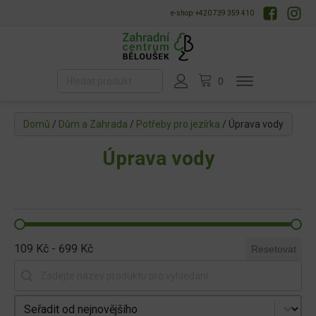
e-shop: +420 739 359 410
Domů
/
Dům a Zahrada
/
Potřeby pro jezírka
/ Úprava vody
Úprava vody
109 Kč - 699 Kč
Resetovat
Vyhledat produkt
Seřadit produkty