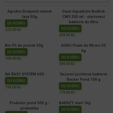
Agrobio Envipond zelené
Oase AquaActiv BioKick
řasy 50g
CWS 200 ml - startovací
bakterie do filtru
DO KOŠÍKU
DO KOŠÍKU
229.00
Kč
438.00
Kč
Bio P5 do jezírek 50g
AGRO Písek do filtrací 25
kg
DO KOŠÍKU
DO KOŠÍKU
109.00
Kč
289.00
Kč
NA ŘASY SYSTÉM 60G
Sezonní jezírkové bakterie
Bacter Pond 100 g
DO KOŠÍKU
DO KOŠÍKU
199.00
Kč
179.00
Kč
Probiotic pond 500 g -
BAENZY start 1kg
probiotika
DO KOŠÍKU