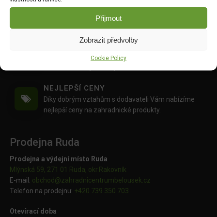
PŘÁTELSKÝ PŘÍSTUP
Pokud si s něčím nevíte rady,
napište nám
nebo nám
Přijmout
zavolejte
, rádi Vám poradíme :)
Zobrazit předvolby
PROFESIONÁLNÍ KOMUNIKACE
Během celého procesu nákupu budete informováni
Cookie Policy
o stavu Vaší objednávky.
NEJLEPŠÍ CENY
Díky dobrým vztahům s dodavateli Vám nabízíme
nejlepší ceny na zahradnické produkty.
Prodejna Ruda
Prodejna a výdejní místo Ruda
Mlýnská 59, 271 01 Ruda, okr.Rakovník
E-mail:
obchod@
zahradnicentrumbelousek.cz
Telefon na prodejnu:
+420 739 350 703
Otevírací doba