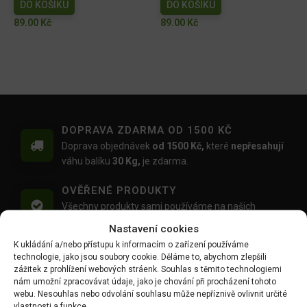
DO KOŠÍKU
DO KOŠÍKU
89.00
Kč
89.00
Kč
DOPRAVA ZDARMA OD 1500 KČ
Doprava objednávek
od 1500 Kč,
které
nepřesahují
váhu balíku
30 Kg,
je zdarma.
OVĚŘENÉ PRODUKTY
Všechny produkty sami používáme na našich
realizacích zahrad.
Nastavení cookies
K ukládání a/nebo přístupu k informacím o zařízení používáme
MOŽNOST OSOBNÍHO ODBĚRU
technologie, jako jsou soubory cookie. Děláme to, abychom zlepšili
Objednávku si můžete i vyzvednout zdarma na
zážitek z prohlížení webových stráenk. Souhlas s těmito technologiemi
výdejním místě Mlýnská 59, Ruda, 27101
nám umožní zpracovávat údaje, jako je chování při procházení tohoto
webu. Nesouhlas nebo odvolání souhlasu může nepříznivě ovlivnit určité
vlastnosti a funkce.