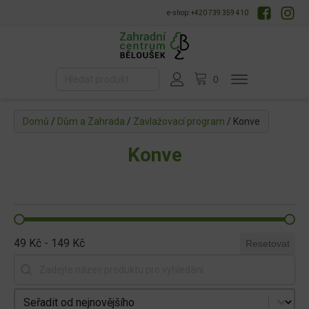
e-shop: +420 739 359 410
Domů
/
Dům a Zahrada
/
Zavlažovací program
/ Konve
Konve
49 Kč - 149 Kč
Resetovat
Vyhledat produkt
Seřadit produkty