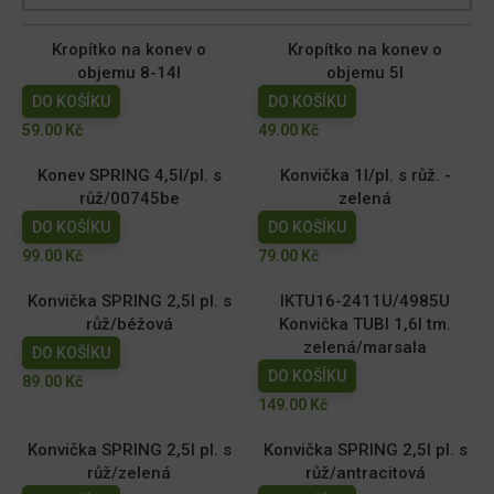
Kropítko na konev o
Kropítko na konev o
objemu 8-14l
objemu 5l
DO KOŠÍKU
DO KOŠÍKU
59.00
Kč
49.00
Kč
Konev SPRING 4,5l/pl. s
Konvička 1l/pl. s růž. -
růž/00745be
zelená
DO KOŠÍKU
DO KOŠÍKU
99.00
Kč
79.00
Kč
Konvička SPRING 2,5l pl. s
IKTU16-2411U/4985U
růž/béžová
Konvička TUBI 1,6l tm.
zelená/marsala
DO KOŠÍKU
DO KOŠÍKU
89.00
Kč
149.00
Kč
Konvička SPRING 2,5l pl. s
Konvička SPRING 2,5l pl. s
růž/zelená
růž/antracitová