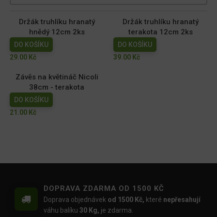
Držák truhlíku hranatý
Držák truhlíku hranatý
hnědý 12cm 2ks
terakota 12cm 2ks
DO KOŠÍKU
DO KOŠÍKU
29.00
Kč
39.00
Kč
Závěs na květináč Nicoli
38cm - terakota
DO KOŠÍKU
21.00
Kč
DOPRAVA ZDARMA OD 1500 KČ
Doprava objednávek
od 1500 Kč,
které
nepřesahují
váhu balíku
30 Kg,
je zdarma.