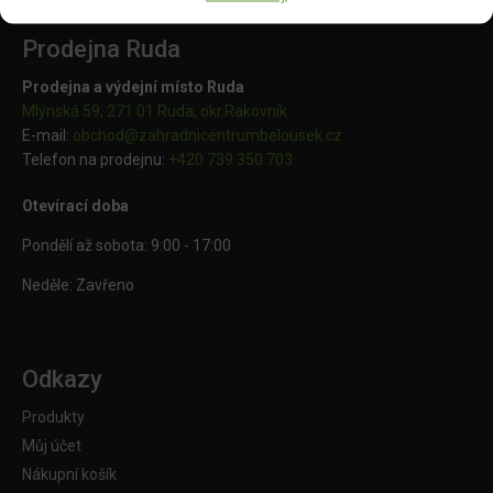
Prodejna Ruda
Prodejna a výdejní místo Ruda
Mlýnská 59, 271 01 Ruda, okr.Rakovník
E-mail:
obchod@
zahradnicentrumbelousek.cz
Telefon na prodejnu:
+420 739 350 703
Otevírací doba
Pondělí až sobota: 9:00 - 17:00
Neděle: Zavřeno
Odkazy
Produkty
Můj účet
Nákupní košík