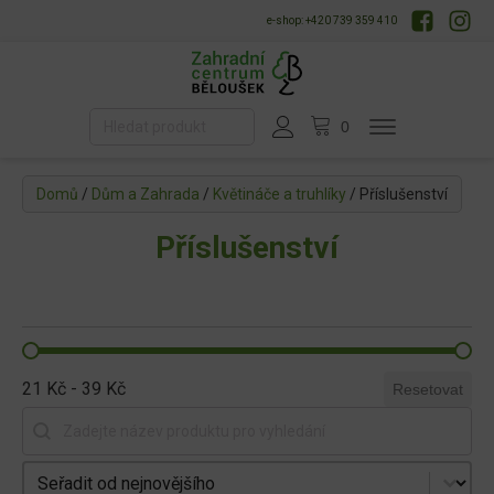
e-shop: +420 739 359 410
Domů
/
Dům a Zahrada
/
Květináče a truhlíky
/ Příslušenství
Příslušenství
21 Kč - 39 Kč
Resetovat
Vyhledat produkt
Seřadit produkty