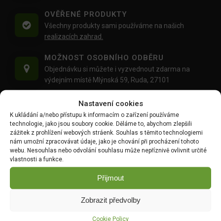
OVĚŘENÉ PRODUKTY
Všechny produkty sami používáme na našich
realizacích zahrad.
MOŽNOST OSOBNÍHO ODBĚRU
Objednávku si můžete i vyzvednout zdarma na
výdejním místě Mlýnská 59, Ruda, 27101
PŘÁTELSKÝ PŘÍSTUP
Nastavení cookies
Pokud si s něčím nevíte rady,
napište nám
nebo nám
K ukládání a/nebo přístupu k informacím o zařízení používáme
zavolejte
, rádi Vám poradíme :)
technologie, jako jsou soubory cookie. Děláme to, abychom zlepšili
zážitek z prohlížení webových stráenk. Souhlas s těmito technologiemi
nám umožní zpracovávat údaje, jako je chování při procházení tohoto
PROFESIONÁLNÍ KOMUNIKACE
webu. Nesouhlas nebo odvolání souhlasu může nepříznivě ovlivnit určité
Během celého procesu nákupu budete informováni
vlastnosti a funkce.
o stavu Vaší objednávky.
Přijmout
NEJLEPŠÍ CENY
Díky dobrým vztahům s dodavateli Vám nabízíme
Zobrazit předvolby
nejlepší ceny na zahradnické produkty.
Cookie Policy