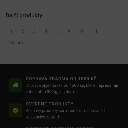
Další produkty
1
2
3
4
…
9
10
11
Další »
DOPRAVA ZDARMA OD 1500 KČ
Doprava objednávek
od 1500 Kč,
které
nepřesahují
váhu balíku
30 Kg,
je zdarma.
OVĚŘENÉ PRODUKTY
Všechny produkty sami používáme na našich
realizacích zahrad.