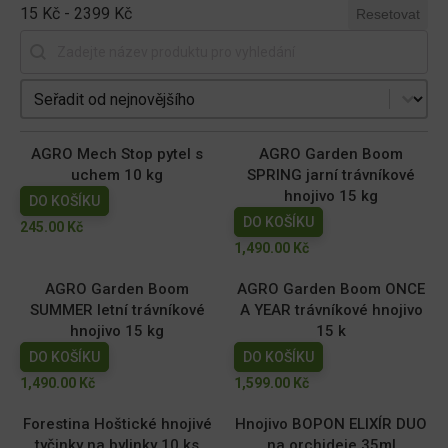
15 Kč - 2399 Kč
Resetovat
Vyhledat produkt
Seřadit produkty
AGRO Mech Stop pytel s
AGRO Garden Boom
uchem 10 kg
SPRING jarní trávníkové
hnojivo 15 kg
DO KOŠÍKU
DO KOŠÍKU
245.00
Kč
1,490.00
Kč
AGRO Garden Boom
AGRO Garden Boom ONCE
SUMMER letní trávníkové
A YEAR trávníkové hnojivo
hnojivo 15 kg
15 k
DO KOŠÍKU
DO KOŠÍKU
1,490.00
Kč
1,599.00
Kč
Forestina Hoštické hnojivé
Hnojivo BOPON ELIXÍR DUO
tyčinky na bylinky 10 ks
na orchideje 35ml