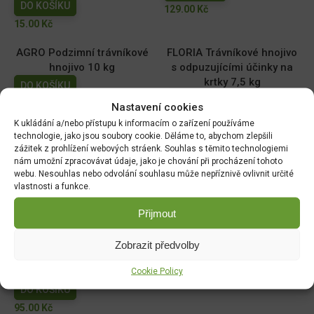
DO KOŠÍKU
129.00
Kč
15.00
Kč
AGRO Podzimní trávníkové
FLORIA Trávníkové hnojivo
hnojivo 10 kg
s odpuzujícími účinky na
krtky 7,5 kg
DO KOŠÍKU
DO KOŠÍKU
499.00
Kč
Nastavení cookies
549.00
Kč
K ukládání a/nebo přístupu k informacím o zařízení používáme
technologie, jako jsou soubory cookie. Děláme to, abychom zlepšili
AGRO Organo-minerální
AGRO Vápnitý dolomit 5 kg
zážitek z prohlížení webových stráenk. Souhlas s těmito technologiemi
hnojivo borůvky a brusinky
nám umožní zpracovávat údaje, jako je chování při procházení tohoto
DO KOŠÍKU
webu. Nesouhlas nebo odvolání souhlasu může nepříznivě ovlivnit určité
1 kg
69.00
Kč
vlastnosti a funkce.
DO KOŠÍKU
Přijmout
95.00
Kč
AGRO Organominerální
AGRO Koňský hnůj 10 kg
Zobrazit předvolby
hnojivo pro okurky, cukety
DO KOŠÍKU
a jiné tykve 1 kg
Cookie Policy
327.00
Kč
DO KOŠÍKU
95.00
Kč