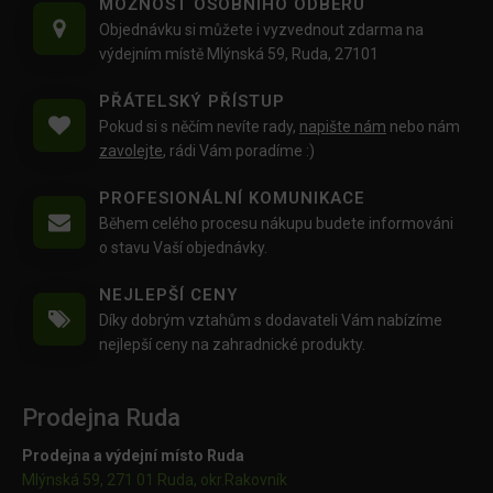
MOŽNOST OSOBNÍHO ODBĚRU
Objednávku si můžete i vyzvednout zdarma na
výdejním místě Mlýnská 59, Ruda, 27101
PŘÁTELSKÝ PŘÍSTUP
Pokud si s něčím nevíte rady,
napište nám
nebo nám
zavolejte
, rádi Vám poradíme :)
PROFESIONÁLNÍ KOMUNIKACE
Během celého procesu nákupu budete informováni
o stavu Vaší objednávky.
NEJLEPŠÍ CENY
Díky dobrým vztahům s dodavateli Vám nabízíme
nejlepší ceny na zahradnické produkty.
Prodejna Ruda
Prodejna a výdejní místo Ruda
Mlýnská 59, 271 01 Ruda, okr.Rakovník