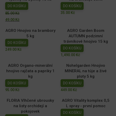
Původní
Aktuální
DO KOŠÍKU
DO KOŠÍKU
cena
cena
Původní
Aktuální
35.00
Kč
85.00
Kč
byla:
je:
cena
cena
49.00
Kč
85.00 Kč.
49.00 Kč.
byla:
je:
AGRO Hnojivo na brambory
AGRO Garden Boom
85.00 Kč.
49.00 Kč.
5 kg
AUTUMN podzimní
trávníkové hnojivo 15 kg
DO KOŠÍKU
DO KOŠÍKU
249.00
Kč
1,490.00
Kč
AGRO Organo-minerální
Nohelgarden Hnojivo
hnojivo rajčata a papriky 1
MINERAL na túje a živé
kg
ploty 5 kg
DO KOŠÍKU
DO KOŠÍKU
95.00
Kč
449.00
Kč
FLORIA Vlhčené ubrousky
AGRO Vitality komplex 0,5
na listy orchidejí a
L spray - první pomoc
pokojovek
DO KOŠÍKU