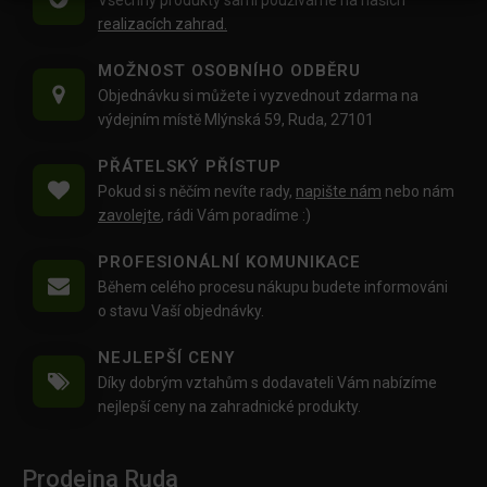
realizacích zahrad.
MOŽNOST OSOBNÍHO ODBĚRU
Objednávku si můžete i vyzvednout zdarma na
výdejním místě Mlýnská 59, Ruda, 27101
PŘÁTELSKÝ PŘÍSTUP
Pokud si s něčím nevíte rady,
napište nám
nebo nám
zavolejte
, rádi Vám poradíme :)
PROFESIONÁLNÍ KOMUNIKACE
Během celého procesu nákupu budete informováni
o stavu Vaší objednávky.
NEJLEPŠÍ CENY
Díky dobrým vztahům s dodavateli Vám nabízíme
nejlepší ceny na zahradnické produkty.
Prodejna Ruda