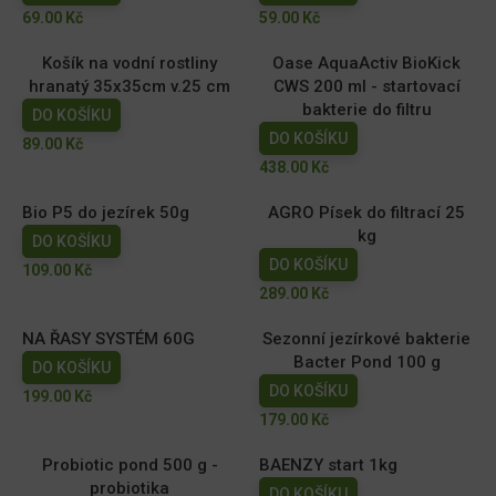
69.00
Kč
59.00
Kč
Košík na vodní rostliny
Oase AquaActiv BioKick
hranatý 35x35cm v.25 cm
CWS 200 ml - startovací
bakterie do filtru
DO KOŠÍKU
DO KOŠÍKU
89.00
Kč
438.00
Kč
Bio P5 do jezírek 50g
AGRO Písek do filtrací 25
kg
DO KOŠÍKU
DO KOŠÍKU
109.00
Kč
289.00
Kč
NA ŘASY SYSTÉM 60G
Sezonní jezírkové bakterie
Bacter Pond 100 g
DO KOŠÍKU
DO KOŠÍKU
199.00
Kč
179.00
Kč
Probiotic pond 500 g -
BAENZY start 1kg
probiotika
DO KOŠÍKU