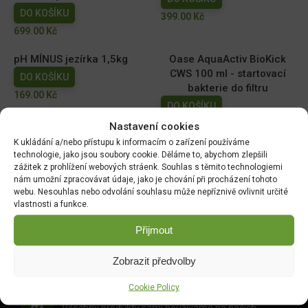
DO KOŠÍKU
399.00
Kč
699.00
Kč
pH MÍNUS jezírka 1,5kg
Oase AquaActiv BioKick
CWS 100 ml - startovací
DO KOŠÍKU
bakterie do filtru
169.00
Kč
DO KOŠÍKU
273.00
Kč
Nastavení cookies
K ukládání a/nebo přístupu k informacím o zařízení používáme
technologie, jako jsou soubory cookie. Děláme to, abychom zlepšili
zážitek z prohlížení webových stráenk. Souhlas s těmito technologiemi
nám umožní zpracovávat údaje, jako je chování při procházení tohoto
webu. Nesouhlas nebo odvolání souhlasu může nepříznivě ovlivnit určité
vlastnosti a funkce.
Přijmout
DOPRAVA ZDARMA OD 1500 KČ
Doprava objednávek
od 1500 Kč,
které
nepřesahují
Zobrazit předvolby
váhu balíku
30 Kg,
je zdarma.
Cookie Policy
OVĚŘENÉ PRODUKTY
Všechny produkty sami používáme na našich