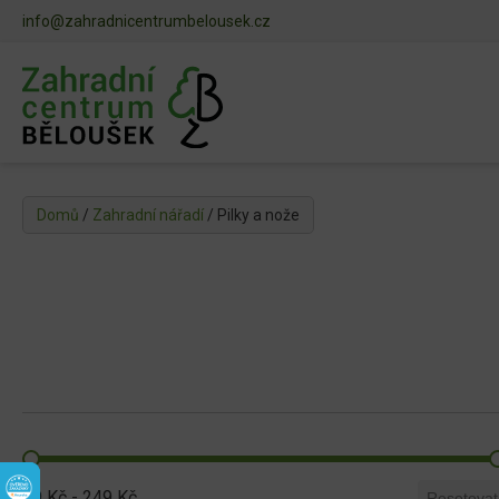
info@zahradnicentrumbelousek.cz
Domů
/
Zahradní nářadí
/ Pilky a nože
69 Kč - 249 Kč
Resetovat