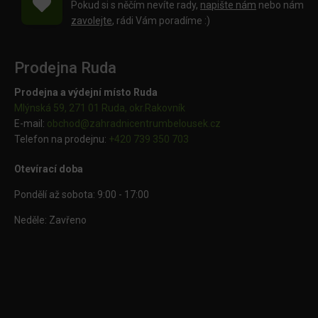
Pokud si s něčím nevíte rady,
napište nám
nebo nám
zavolejte
, rádi Vám poradíme :)
Prodejna Ruda
Prodejna a výdejní místo Ruda
Mlýnská 59, 271 01 Ruda, okr.Rakovník
E-mail:
obchod@
zahradnicentrumbelousek.cz
Telefon na prodejnu:
+420 739 350 703
Otevírací doba
Pondělí až sobota: 9:00 - 17:00
Neděle: Zavřeno