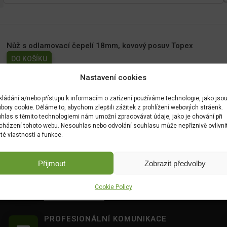
Nůž s odlamovací čepelí 18mm, kovový posuv Topex
DO KOŠÍKU
69.00
Kč
Nastavení cookies
kládání a/nebo přístupu k informacím o zařízení používáme technologie, jako jso
bory cookie. Děláme to, abychom zlepšili zážitek z prohlížení webových stráenk.
hlas s těmito technologiemi nám umožní zpracovávat údaje, jako je chování při
cházení tohoto webu. Nesouhlas nebo odvolání souhlasu může nepříznivě ovlivni
ité vlastnosti a funkce.
Přijmout
Zobrazit předvolby
OVĚŘENÉ PRODUKTY
Všechny produkty sami používáme na našich
Cookie Policy
realizacích zahrad.
PROFESIONÁLNÍ KOMUNIKACE