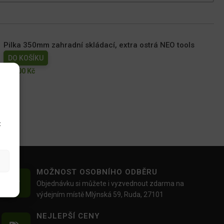
Pilka 350mm zahradní skládací, extra ostrá NEO tools
DO KOŠÍKU
249.00
Kč
u
t
MOŽNOST OSOBNÍHO ODBĚRU
Objednávku si můžete i vyzvednout zdarma na
výdejním místě Mlýnská 59, Ruda, 27101
NEJLEPŠÍ CENY