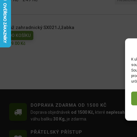
Nůž zahradnický SX021J,žabka
DO KOŠÍKU
139.00
Kč
K u
sou
Sou
pro
urč
DOPRAVA ZDARMA OD 1500 KČ
Doprava objednávek
od 1500 Kč,
které
nepřesahují
váhu balíku
30 Kg,
je zdarma.
PŘÁTELSKÝ PŘÍSTUP