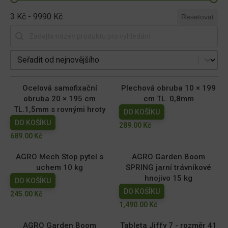
3 Kč - 9990 Kč
Resetovat
Vyhledat produkt
Seřadit produkty
Ocelová samofixační
Plechová obruba 10 × 199
obruba 20 × 195 cm
cm TL. 0,8mm
TL.1,5mm s rovnými hroty
DO KOŠÍKU
DO KOŠÍKU
289.00
Kč
689.00
Kč
AGRO Mech Stop pytel s
AGRO Garden Boom
uchem 10 kg
SPRING jarní trávníkové
hnojivo 15 kg
DO KOŠÍKU
DO KOŠÍKU
245.00
Kč
1,490.00
Kč
AGRO Garden Boom
Tableta Jiffy 7 - rozměr 41