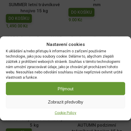
SUMMER letní trávníkové
mm
hnojivo 15 kg
DO KOŠÍKU
DO KOŠÍKU
9.00
Kč
1,490.00
Kč
AGRO Garden Boom ONCE
Grodan sadbovací kostka
A YEAR trávníkové hnojivo
25x25x25mm bez
Nastavení cookies
15 k
sadbovače
K ukládání a/nebo přístupu k informacím o zařízení používáme
technologie, jako jsou soubory cookie. Děláme to, abychom zlepšili
DO KOŠÍKU
DO KOŠÍKU
zážitek z prohlížení webových stráenk. Souhlas s těmito technologiemi
1,599.00
Kč
3.00
Kč
nám umožní zpracovávat údaje, jako je chování při procházení tohoto
webu. Nesouhlas nebo odvolání souhlasu může nepříznivě ovlivnit určité
Forestina Hoštické hnojivé
Hnojivo BOPON ELIXÍR DUO
vlastnosti a funkce.
tyčinky na bylinky 10 ks
na orchideje 35ml
Přijmout
Původní
Aktuální
DO KOŠÍKU
DO KOŠÍKU
cena
cena
Původní
Aktuální
35.00
Kč
85.00
Kč
Zobrazit předvolby
byla:
je:
cena
cena
49.00
Kč
85.00 Kč.
49.00 Kč.
Cookie Policy
byla:
je:
AGRO Hnojivo na brambory
AGRO Garden Boom
85.00 Kč.
49.00 Kč.
5 kg
AUTUMN podzimní