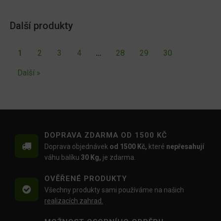
Další produkty
1
2
3
4
…
28
29
30
Další »
DOPRAVA ZDARMA OD 1500 KČ
Doprava objednávek
od 1500 Kč,
které
nepřesahují
váhu balíku
30 Kg,
je zdarma.
OVĚŘENÉ PRODUKTY
Všechny produkty sami používáme na našich
realizacích zahrad.