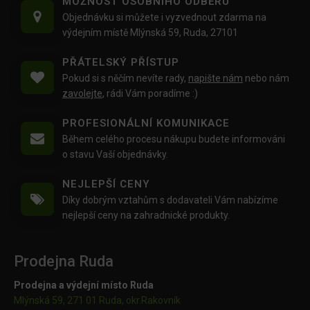
MOŽNOST OSOBNÍHO ODBĚRU
Objednávku si můžete i vyzvednout zdarma na
výdejním místě Mlýnská 59, Ruda, 27101
PŘÁTELSKÝ PŘÍSTUP
Pokud si s něčím nevíte rady,
napište nám
nebo nám
zavolejte
, rádi Vám poradíme :)
PROFESIONÁLNÍ KOMUNIKACE
Během celého procesu nákupu budete informováni
o stavu Vaší objednávky.
NEJLEPŠÍ CENY
Díky dobrým vztahům s dodavateli Vám nabízíme
nejlepší ceny na zahradnické produkty.
Prodejna Ruda
Prodejna a výdejní místo Ruda
Mlýnská 59, 271 01 Ruda, okr.Rakovník