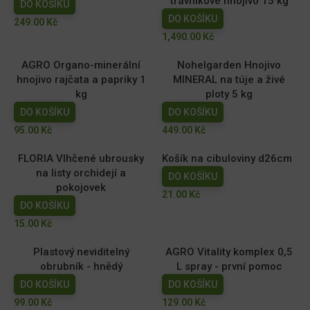
trávníkové hnojivo 15 kg
DO KOŠÍKU
DO KOŠÍKU
249.00
Kč
1,490.00
Kč
AGRO Organo-minerální
Nohelgarden Hnojivo
hnojivo rajčata a papriky 1
MINERAL na túje a živé
kg
ploty 5 kg
DO KOŠÍKU
DO KOŠÍKU
95.00
Kč
449.00
Kč
FLORIA Vlhčené ubrousky
Košík na cibuloviny d26cm
na listy orchidejí a
DO KOŠÍKU
pokojovek
21.00
Kč
DO KOŠÍKU
15.00
Kč
Plastový neviditelný
AGRO Vitality komplex 0,5
obrubník - hnědý
L spray - první pomoc
DO KOŠÍKU
DO KOŠÍKU
99.00
Kč
129.00
Kč