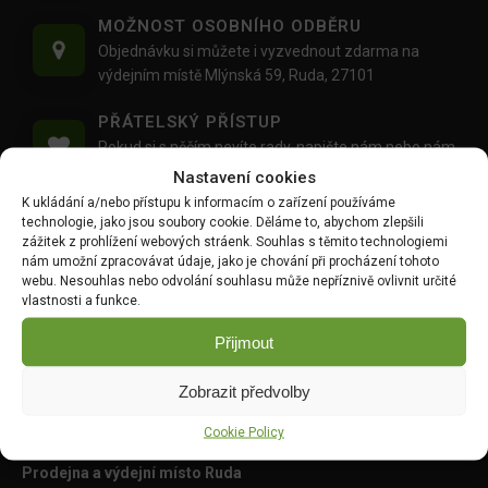
MOŽNOST OSOBNÍHO ODBĚRU
Objednávku si můžete i vyzvednout zdarma na
výdejním místě Mlýnská 59, Ruda, 27101
PŘÁTELSKÝ PŘÍSTUP
Pokud si s něčím nevíte rady,
napište nám
nebo nám
zavolejte
, rádi Vám poradíme :)
Nastavení cookies
K ukládání a/nebo přístupu k informacím o zařízení používáme
PROFESIONÁLNÍ KOMUNIKACE
technologie, jako jsou soubory cookie. Děláme to, abychom zlepšili
zážitek z prohlížení webových stráenk. Souhlas s těmito technologiemi
Během celého procesu nákupu budete informováni
nám umožní zpracovávat údaje, jako je chování při procházení tohoto
o stavu Vaší objednávky.
webu. Nesouhlas nebo odvolání souhlasu může nepříznivě ovlivnit určité
vlastnosti a funkce.
NEJLEPŠÍ CENY
Díky dobrým vztahům s dodavateli Vám nabízíme
Přijmout
nejlepší ceny na zahradnické produkty.
Zobrazit předvolby
Prodejna Ruda
Cookie Policy
Prodejna a výdejní místo Ruda