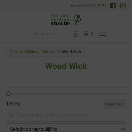
e-shop: +420 739 359 410
Domů
/
Svíčky a dekorace
/ Wood Wick
Wood Wick
199 Kč
Resetovat
Vyhledat produkt
Seřadit produkty