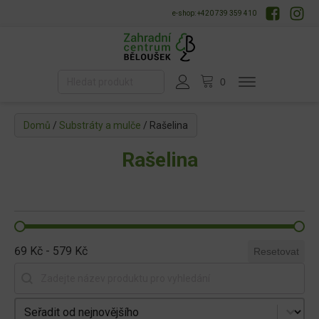
e-shop: +420 739 359 410
Domů
/
Substráty a mulče
/ Rašelina
Rašelina
69 Kč - 579 Kč
Resetovat
Vyhledat produkt
Seřadit produkty