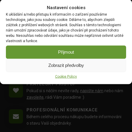
DOPRAVA ZDARMA OD 1500 KČ
Nastavení cookies
Doprava objednávek
od 1500 Kč,
které
nepřesahují
K ukládání a/nebo přístupu k informacím o zařízení používáme
váhu balíku
30 Kg,
je zdarma.
technologie, jako jsou soubory cookie. Děláme to, abychom zlepšili
zážitek z prohlížení webových stráenk. Souhlas s těmito technologiemi
nám umožní zpracovávat údaje, jako je chování při procházení tohoto
OVĚŘENÉ PRODUKTY
webu. Nesouhlas nebo odvolání souhlasu může nepříznivě ovlivnit určité
Všechny produkty sami používáme na našich
vlastnosti a funkce.
realizacích zahrad.
Přijmout
MOŽNOST OSOBNÍHO ODBĚRU
Objednávku si můžete i vyzvednout zdarma na
Zobrazit předvolby
výdejním místě Mlýnská 59, Ruda, 27101
Cookie Policy
PŘÁTELSKÝ PŘÍSTUP
Pokud si s něčím nevíte rady,
napište nám
nebo nám
zavolejte
, rádi Vám poradíme :)
PROFESIONÁLNÍ KOMUNIKACE
Během celého procesu nákupu budete informováni
o stavu Vaší objednávky.