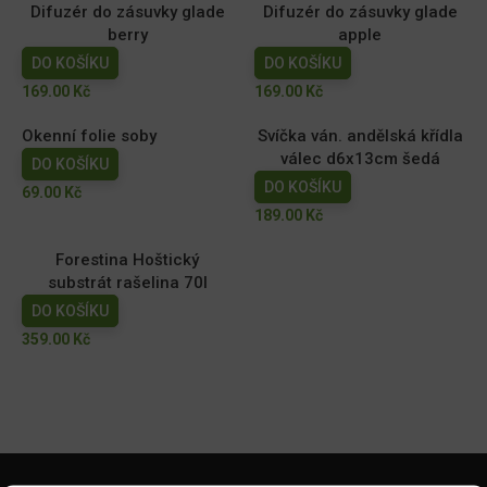
Difuzér do zásuvky glade
Difuzér do zásuvky glade
berry
apple
DO KOŠÍKU
DO KOŠÍKU
169.00
Kč
169.00
Kč
Okenní folie soby
Svíčka ván. andělská křídla
válec d6x13cm šedá
DO KOŠÍKU
DO KOŠÍKU
69.00
Kč
189.00
Kč
Forestina Hoštický
substrát rašelina 70l
DO KOŠÍKU
359.00
Kč