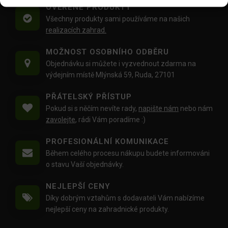
OVĚŘENÉ PRODUKTY
Všechny produkty sami používáme na našich
realizacích zahrad.
MOŽNOST OSOBNÍHO ODBĚRU
Objednávku si můžete i vyzvednout zdarma na
výdejním místě Mlýnská 59, Ruda, 27101
PŘÁTELSKÝ PŘÍSTUP
Pokud si s něčím nevíte rady,
napište nám
nebo nám
zavolejte
, rádi Vám poradíme :)
PROFESIONÁLNÍ KOMUNIKACE
Během celého procesu nákupu budete informováni
o stavu Vaší objednávky.
NEJLEPŠÍ CENY
Díky dobrým vztahům s dodavateli Vám nabízíme
nejlepší ceny na zahradnické produkty.