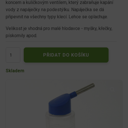
koncem a kuličkovým ventilem, který zabraňuje kapání
vody z napáječky na podestýlku. Napáječka se dá
připevnit na všechny typy klecí. Lehce se oplachuje.
Velikost je vhodná pro malé hlodavce - myšky, křečky,
pískomily apod.
Akinu
PŘIDAT DO KOŠÍKU
napáječka
s
kuličkou
Skladem
100ml
množství