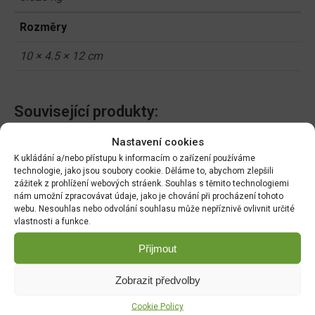
Rozměry
10 × 4.5 × 12 cm
Související produkty:
Nastavení cookies
Akinu hobliny pro hlodavce
K ukládání a/nebo přístupu k informacím o zařízení používáme
800g
technologie, jako jsou soubory cookie. Děláme to, abychom zlepšili
DO KOŠÍKU
zážitek z prohlížení webových stráenk. Souhlas s těmito technologiemi
nám umožní zpracovávat údaje, jako je chování při procházení tohoto
49.00
Kč
webu. Nesouhlas nebo odvolání souhlasu může nepříznivě ovlivnit určité
vlastnosti a funkce.
Přijmout
DOPRAVA ZDARMA OD 1500 KČ
Zobrazit předvolby
Doprava objednávek
od 1500 Kč,
které
nepřesahují
váhu balíku
30 Kg,
je zdarma.
Cookie Policy