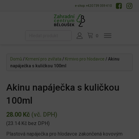
e-shop: +420 739 359 410
Domů
/
Krmení pro zvířata
/
Krmivo pro hlodavce
/ Akinu
napáječka s kuličkou 100ml
Akinu napáječka s kuličkou
100ml
28.00
Kč
(vč. DPH)
(
23.14
Kč
bez DPH)
Plastová napáječka pro hlodavce zakončená kovovým