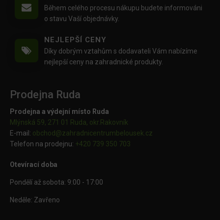
Během celého procesu nákupu budete informováni
o stavu Vaší objednávky.
NEJLEPŠÍ CENY
Díky dobrým vztahům s dodavateli Vám nabízíme
nejlepší ceny na zahradnické produkty.
Prodejna Ruda
Prodejna a výdejní místo Ruda
Mlýnská 59, 271 01 Ruda, okr.Rakovník
E-mail:
obchod@
zahradnicentrumbelousek.cz
Telefon na prodejnu:
+420 739 350 703
Otevírací doba
Pondělí až sobota: 9:00 - 17:00
Neděle: Zavřeno