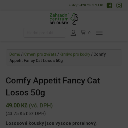
e-shop: +420 739 359 410
Domů
/
Krmení pro zvířata
/
Krmivo pro kočky
/ Comfy
Appetit Fancy Cat Losos 50g
Comfy Appetit Fancy Cat
Losos 50g
49.00
Kč
(vč. DPH)
(
43.75
Kč
bez DPH)
Lososové kousky jsou vysoce proteinový,