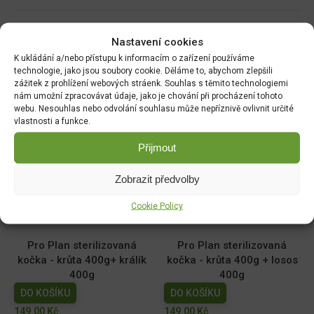
Nastavení cookies
Související produkty:
K ukládání a/nebo přístupu k informacím o zařízení používáme
technologie, jako jsou soubory cookie. Děláme to, abychom zlepšili
zážitek z prohlížení webových stráenk. Souhlas s těmito technologiemi
Brit Raw Treat Cat
Brit Premium Cat Delicate
nám umožní zpracovávat údaje, jako je chování při procházení tohoto
Sensitive 40g
Fillets in Gravy Duck 85g
webu. Nesouhlas nebo odvolání souhlasu může nepříznivě ovlivnit určité
DO KOŠÍKU
DO KOŠÍKU
vlastnosti a funkce.
110.00
Kč
0.00
Kč
Přijmout
Brit Premium Cat Delicate
Pro Plan Kitten Start kuře
Zobrazit předvolby
Fillets in Gravy Lamb 85g
400g
DO KOŠÍKU
DO KOŠÍKU
Cookie Policy
23.00
Kč
149.00
Kč
Pro Plan sterilizovaná
Pro Plan sterilizovaná
kočka - krůta 400g+ králík
kočka - krůta 400g + losos
400g
400g
DO KOŠÍKU
DO KOŠÍKU
149.00
Kč
149.00
Kč