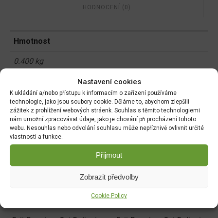
HODNOCENÍ (0)
Hmotnost
0.400 kg
Nastavení cookies
Rozměry
K ukládání a/nebo přístupu k informacím o zařízení používáme
14 × 3 × 9 cm
technologie, jako jsou soubory cookie. Děláme to, abychom zlepšili
zážitek z prohlížení webových stráenk. Souhlas s těmito technologiemi
nám umožní zpracovávat údaje, jako je chování při procházení tohoto
webu. Nesouhlas nebo odvolání souhlasu může nepříznivě ovlivnit určité
vlastnosti a funkce.
Související produkty:
Přijmout
Brit Raw Treat Cat
Comfy Appetit Fancy Cat
Sensitive 40g
Losos 50g
Zobrazit předvolby
DO KOŠÍKU
DO KOŠÍKU
Cookie Policy
110.00
Kč
49.00
Kč