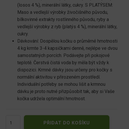
(losos 4 %), minerální látky, cukry. S PLATÝSEM:
Maso a vedlejší výrobky živočišného původu,
bílkovinné extrakty rostlinného původu, ryby a
vedlejší výrobky z ryb (platýs 4 %), minerální látky,
cukry.
Dávkování: Dospělou kočku o průměrné hmotnosti
4 kg krmte 3-4 kapsičkami denně, nejlépe ve dvou
samostatných porcích. Podávejte při pokojové
teplotě. Čerstvá čistá voda by měla být vždy k
dispozici. Krmné dávky jsou určeny pro kočky s
normální aktivitou v přirozeném prostředí.
Individuální potřeby se mohou lišit a krmnou
dávku je proto nutné přizpůsobit tak, aby si Vaše
kočka udržela optimální hmotnost.
FELIX
PŘIDAT DO KOŠÍKU
Fantastic