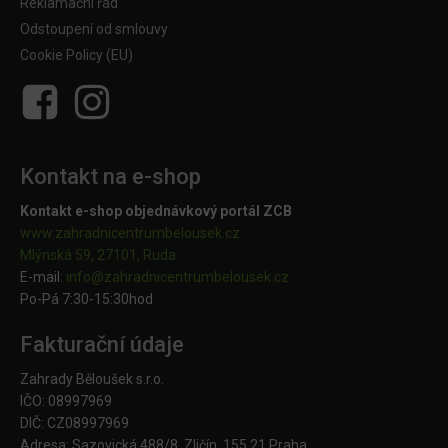
Reklamační řád
Odstoupení od smlouvy
Cookie Policy (EU)
Kontakt na e-shop
Kontakt e-shop objednávkový portál ZCB
www.zahradnicentrumbelousek.cz
Mlýnská 59, 27101, Ruda
E-mail:
info@zahradnicentrumbelousek.
cz
Po-Pá 7:30-15:30hod
Fakturační údaje
Zahrady Běloušek s.r.o.
IČO: 08997969
DIČ: CZ08997969
Adresa: Sazovická 488/8, Zličín, 155 21 Praha