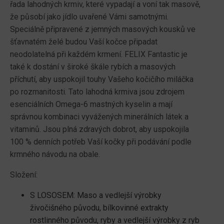
řada lahodných krmiv, které vypadají a voní tak masově,
že působí jako jídlo uvařené Vámi samotnými.
Speciálně připravené z jemných masových kousků ve
šťavnatém želé budou Vaší kočce připadat
neodolatelná při každém krmení. FELIX Fantastic je
také k dostání v široké škále rybích a masových
příchutí, aby uspokojil touhy Vašeho kočičího miláčka
po rozmanitosti. Tato lahodná krmiva jsou zdrojem
esenciálních Omega-6 mastných kyselin a mají
správnou kombinaci vyvážených minerálních látek a
vitaminů. Jsou plná zdravých dobrot, aby uspokojila
100 % denních potřeb Vaší kočky při podávání podle
krmného návodu na obale.
Složení:
S LOSOSEM: Maso a vedlejší výrobky
živočišného původu, bílkovinné extrakty
rostlinného původu, ryby a vedlejší výrobky z ryb