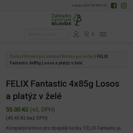
e-shop: +420 739 359 410
Domů
/
Krmení pro zvířata
/
Krmivo pro kočky
/ FELIX
Fantastic 4x85g Losos a platýz v želé
FELIX Fantastic 4x85g Losos
a platýz v želé
55.00
Kč
(vč. DPH)
(
45.45
Kč
bez DPH)
Kompletní krmivo pro dospělé kočky. FELIX Fantastic je