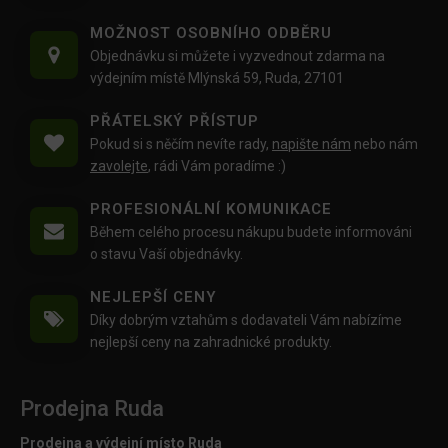
MOŽNOST OSOBNÍHO ODBĚRU
Objednávku si můžete i vyzvednout zdarma na
výdejním místě Mlýnská 59, Ruda, 27101
PŘÁTELSKÝ PŘÍSTUP
Pokud si s něčím nevíte rady,
napište nám
nebo nám
zavolejte
, rádi Vám poradíme :)
PROFESIONÁLNÍ KOMUNIKACE
Během celého procesu nákupu budete informováni
o stavu Vaší objednávky.
NEJLEPŠÍ CENY
Díky dobrým vztahům s dodavateli Vám nabízíme
nejlepší ceny na zahradnické produkty.
Prodejna Ruda
Prodejna a výdejní místo Ruda