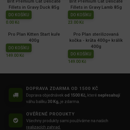
Brit Premium Cat Delicate
Brit Premium Cat Delicate
Fillets in Gravy Duck 85g
Fillets in Gravy Lamb 85g
DO KOŠÍKU
DO KOŠÍKU
0.00
Kč
23.00
Kč
Pro Plan Kitten Start kuře
Pro Plan sterilizovaná
400g
kočka - krůta 400g+ králík
400g
DO KOŠÍKU
DO KOŠÍKU
149.00
Kč
149.00
Kč
DOPRAVA ZDARMA OD 1500 KČ
Doprava objednávek
od 1500 Kč,
které
nepřesahují
váhu balíku
30 Kg,
je zdarma.
OVĚŘENÉ PRODUKTY
Všechny produkty sami používáme na našich
realizacích zahrad.