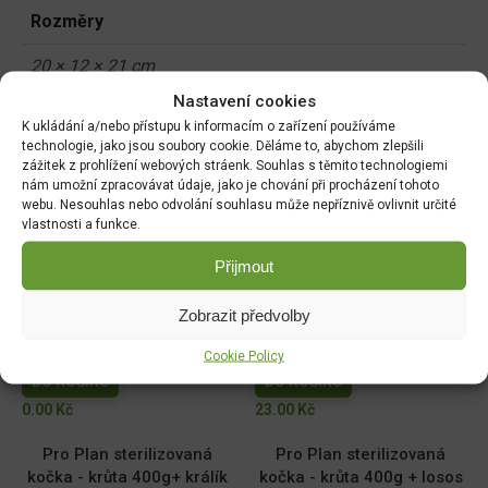
Rozměry
20 × 12 × 21 cm
Nastavení cookies
K ukládání a/nebo přístupu k informacím o zařízení používáme
technologie, jako jsou soubory cookie. Děláme to, abychom zlepšili
Související produkty:
zážitek z prohlížení webových stráenk. Souhlas s těmito technologiemi
nám umožní zpracovávat údaje, jako je chování při procházení tohoto
Brit Raw Treat Cat
Comfy Appetit Fancy Cat
webu. Nesouhlas nebo odvolání souhlasu může nepříznivě ovlivnit určité
vlastnosti a funkce.
Sensitive 40g
Losos 50g
DO KOŠÍKU
DO KOŠÍKU
Přijmout
110.00
Kč
49.00
Kč
Zobrazit předvolby
Brit Premium Cat Delicate
Brit Premium Cat Delicate
Fillets in Gravy Duck 85g
Fillets in Gravy Lamb 85g
Cookie Policy
DO KOŠÍKU
DO KOŠÍKU
0.00
Kč
23.00
Kč
Pro Plan sterilizovaná
Pro Plan sterilizovaná
kočka - krůta 400g+ králík
kočka - krůta 400g + losos