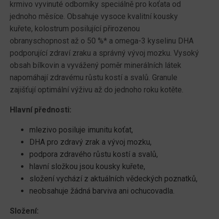
krmivo vyvinuté odborníky speciálně pro koťata od
jednoho měsíce. Obsahuje vysoce kvalitní kousky
kuřete, kolostrum posilující přirozenou
obranyschopnost až o 50 %* a omega-3 kyselinu DHA
podporující zdraví zraku a správný vývoj mozku. Vysoký
obsah bílkovin a vyvážený poměr minerálních látek
napomáhají zdravému růstu kostí a svalů. Granule
zajišťují optimální výživu až do jednoho roku kotěte.
Hlavní přednosti:
mlezivo posiluje imunitu koťat,
DHA pro zdravý zrak a vývoj mozku,
podpora zdravého růstu kostí a svalů,
hlavní složkou jsou kousky kuřete,
složení vychází z aktuálních vědeckých poznatků,
neobsahuje žádná barviva ani ochucovadla.
Složení: