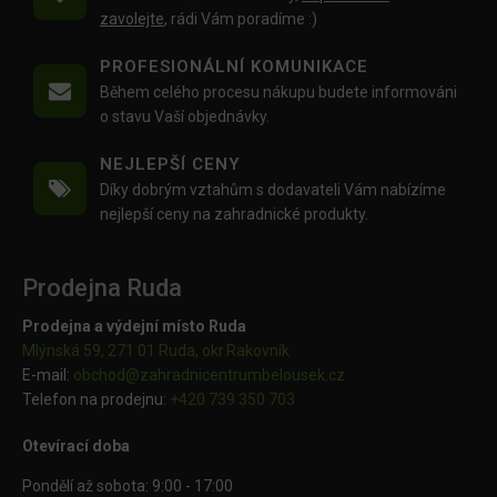
zavolejte
, rádi Vám poradíme :)
PROFESIONÁLNÍ KOMUNIKACE
Během celého procesu nákupu budete informováni
o stavu Vaší objednávky.
NEJLEPŠÍ CENY
Díky dobrým vztahům s dodavateli Vám nabízíme
nejlepší ceny na zahradnické produkty.
Prodejna Ruda
Prodejna a výdejní místo Ruda
Mlýnská 59, 271 01 Ruda, okr.Rakovník
E-mail:
obchod@
zahradnicentrumbelousek.cz
Telefon na prodejnu:
+420 739 350 703
Otevírací doba
Pondělí až sobota: 9:00 - 17:00