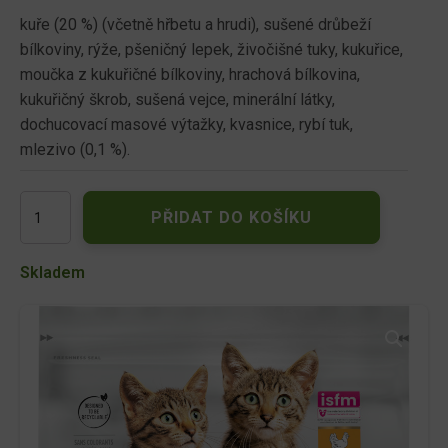
kuře (20 %) (včetně hřbetu a hrudi), sušené drůbeží
bílkoviny, rýže, pšeničný lepek, živočišné tuky, kukuřice,
moučka z kukuřičné bílkoviny, hrachová bílkovina,
kukuřičný škrob, sušená vejce, minerální látky,
dochucovací masové výtažky, kvasnice, rybí tuk,
mlezivo (0,1 %).
Pro
PŘIDAT DO KOŠÍKU
Plan
Kitten
Start
Skladem
kuře
400g
množství