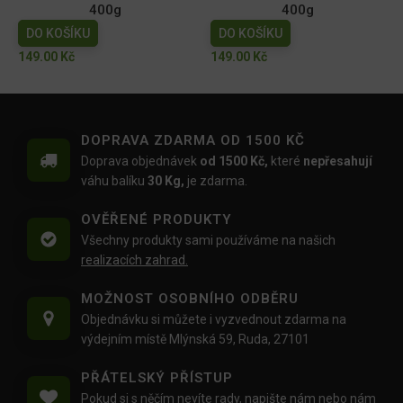
400g
400g
DO KOŠÍKU
DO KOŠÍKU
149.00
Kč
149.00
Kč
DOPRAVA ZDARMA OD 1500 KČ
Doprava objednávek
od 1500 Kč,
které
nepřesahují
váhu balíku
30 Kg,
je zdarma.
OVĚŘENÉ PRODUKTY
Všechny produkty sami používáme na našich
realizacích zahrad.
MOŽNOST OSOBNÍHO ODBĚRU
Objednávku si můžete i vyzvednout zdarma na
výdejním místě Mlýnská 59, Ruda, 27101
PŘÁTELSKÝ PŘÍSTUP
Pokud si s něčím nevíte rady,
napište nám
nebo nám