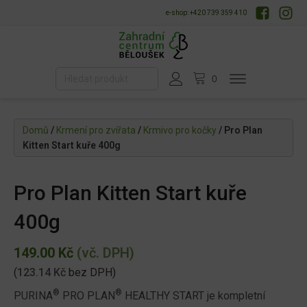
e-shop: +420 739 359 410
Domů
/
Krmení pro zvířata
/
Krmivo pro kočky
/ Pro Plan
Kitten Start kuře 400g
Pro Plan Kitten Start kuře
400g
149.00
Kč
(vč. DPH)
(
123.14
Kč
bez DPH)
®
®
PURINA
PRO PLAN
HEALTHY START je kompletní