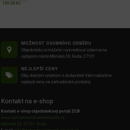
149.00
Kč
MOŽNOST OSOBNÍHO ODBĚRU
Objednávku si můžete i vyzvednout zdarma na
výdejním místě Mlýnská 59, Ruda, 27101
NEJLEPŠÍ CENY
Díky dobrým vztahům s dodavateli Vám nabízíme
nejlepší ceny na zahradnické produkty.
Kontakt na e-shop
Kontakt e-shop objednávkový portál ZCB
www.zahradnicentrumbelousek.cz
Mlýnská 59, 27101, Ruda