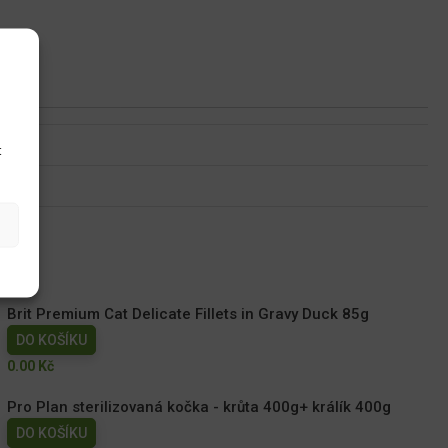
u
t
Brit Premium Cat Delicate Fillets in Gravy Duck 85g
DO KOŠÍKU
0.00
Kč
Pro Plan sterilizovaná kočka - krůta 400g+ králík 400g
DO KOŠÍKU