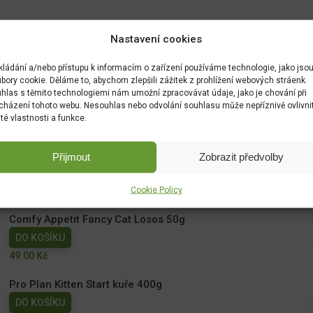
Nastavení cookies
kládání a/nebo přístupu k informacím o zařízení používáme technologie, jako jso
bory cookie. Děláme to, abychom zlepšili zážitek z prohlížení webových stráenk.
hlas s těmito technologiemi nám umožní zpracovávat údaje, jako je chování při
cházení tohoto webu. Nesouhlas nebo odvolání souhlasu může nepříznivě ovlivni
ité vlastnosti a funkce.
Přijmout
Zobrazit předvolby
Cookie Policy
Comfy Appetit Fancy Cat Losos 50g
DO KOŠÍKU
49.00
Kč
Pro Plan Kitten Start kuře 400g
DO KOŠÍKU