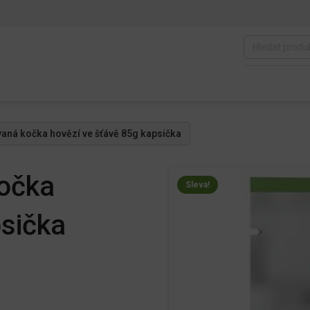
ovaná kočka hovězí ve šťávě 85g kapsička
kočka
Sleva!
psička