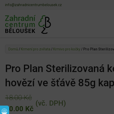
info@zahradnicentrumbelousek.cz
Domů
/
Krmení pro zvířata
/
Krmivo pro kočky
/ Pro Plan Steriliz
Pro Plan Sterilizovaná 
hovězí ve šťávě 85g ka
18.00
Kč
(vč. DPH)
Původní
Aktuální
10.00
Kč