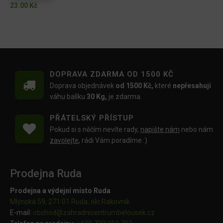
23.00
Kč
DOPRAVA ZDARMA OD 1500 KČ
Doprava objednávek
od 1500 Kč,
které
nepřesahují
váhu balíku
30 Kg,
je zdarma.
PŘÁTELSKÝ PŘÍSTUP
Pokud si s něčím nevíte rady,
napište nám
nebo nám
zavolejte
, rádi Vám poradíme :)
Prodejna Ruda
Prodejna a výdejní místo Ruda
Mlýnská 59, 271 01 Ruda, okr.Rakovník
E-mail:
obchod@
zahradnicentrumbelousek.cz