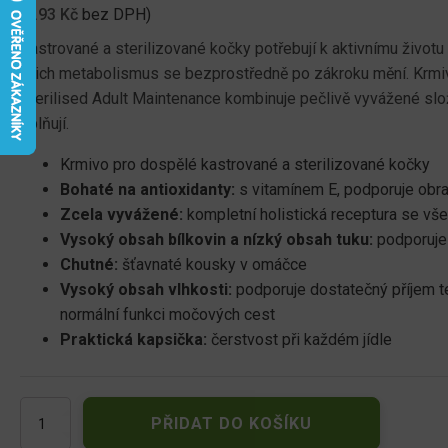
(
8.93
Kč
bez DPH)
cena
cena
Kastrované a sterilizované kočky potřebují k aktivnímu životu
byla:
je:
jejich metabolismus se bezprostředně po zákroku mění. K
Sterilised Adult Maintenance kombinuje pečlivě vyvážené slož
18.00 Kč.
10.00 Kč.
splňují.
Krmivo pro dospělé kastrované a sterilizované kočky
Bohaté na antioxidanty:
s vitamínem E, podporuje obr
Zcela vyvážené:
kompletní holistická receptura se vše
Vysoký obsah bílkovin a nízký obsah tuku:
podporuje 
Chutné:
šťavnaté kousky v omáčce
Vysoký obsah vlhkosti:
podporuje dostatečný příjem te
normální funkci močových cest
Praktická kapsička:
čerstvost při každém jídle
Pro
PŘIDAT DO KOŠÍKU
Plan