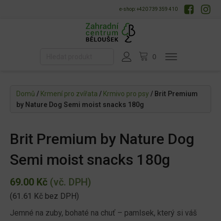
e-shop: +420 739 359 410
Domů
/
Krmení pro zvířata
/
Krmivo pro psy
/ Brit Premium
by Nature Dog Semi moist snacks 180g
Brit Premium by Nature Dog
Semi moist snacks 180g
69.00
Kč
(vč. DPH)
(
61.61
Kč
bez DPH)
Jemné na zuby, bohaté na chuť – pamlsek, který si váš