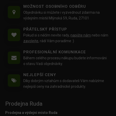
MOŽNOST OSOBNÍHO ODBĚRU
Objednávku si můžete i vyzvednout zdarma na
výdejním místě Mlýnská 59, Ruda, 27101
PŘÁTELSKÝ PŘÍSTUP
Pokud si s něčím nevíte rady,
napište nám
nebo nám
zavolejte
, rádi Vám poradíme :)
PROFESIONÁLNÍ KOMUNIKACE
Během celého procesu nákupu budete informováni
o stavu Vaší objednávky.
NEJLEPŠÍ CENY
Díky dobrým vztahům s dodavateli Vám nabízíme
nejlepší ceny na zahradnické produkty.
Prodejna Ruda
Prodejna a výdejní místo Ruda