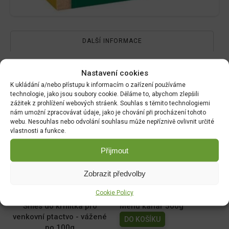
DALŠÍ INFORMACE
Nastavení cookies
Hmotnost
K ukládání a/nebo přístupu k informacím o zařízení používáme
technologie, jako jsou soubory cookie. Děláme to, abychom zlepšili
0.20 kg
zážitek z prohlížení webových stráenk. Souhlas s těmito technologiemi
nám umožní zpracovávat údaje, jako je chování při procházení tohoto
Rozměry
webu. Nesouhlas nebo odvolání souhlasu může nepříznivě ovlivnit určité
vlastnosti a funkce.
9 × 4 × 18 cm
Přijmout
Zobrazit předvolby
Související produkty:
Cookie Policy
Směs do krmítka pro
Menu kanár 500g
venkovní ptactvo - vážené
DO KOŠÍKU
po 100g