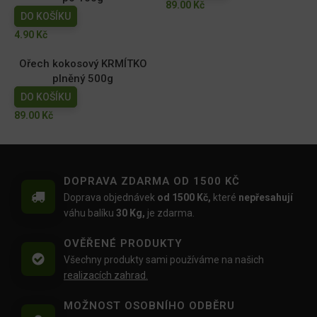
89.00
Kč
DO KOŠÍKU
4.90
Kč
Ořech kokosový KRMÍTKO
plněný 500g
DO KOŠÍKU
89.00
Kč
DOPRAVA ZDARMA OD 1500 KČ
Doprava objednávek
od 1500 Kč,
které
nepřesahují
váhu balíku
30 Kg,
je zdarma.
OVĚŘENÉ PRODUKTY
Všechny produkty sami používáme na našich
realizacích zahrad.
MOŽNOST OSOBNÍHO ODBĚRU