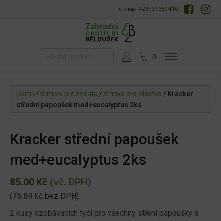
e-shop: +420 739 359 410
Domů
/
Krmení pro zvířata
/
Krmivo pro ptactvo
/ Kracker
střední papoušek med+eucalyptus 2ks
Kracker střední papoušek
med+eucalyptus 2ks
85.00
Kč
(vč. DPH)
(
75.89
Kč
bez DPH)
2 kusy ozobávacích tyčí pro všechny stření papoušky s