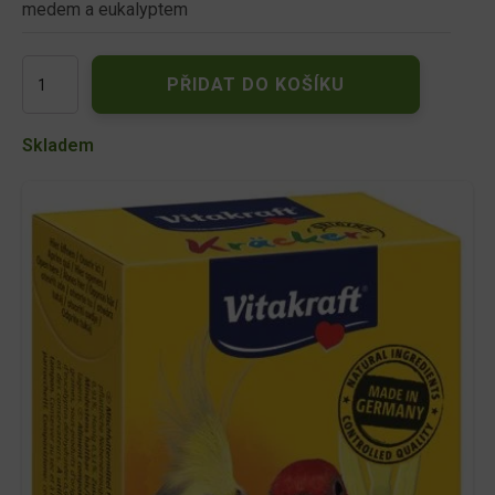
medem a eukalyptem
Kracker
PŘIDAT DO KOŠÍKU
střední
papoušek
med+eucalyptus
Skladem
2ks
množství