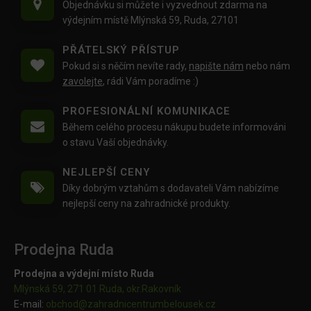
Objednávku si můžete i vyzvednout zdarma na
výdejním místě Mlýnská 59, Ruda, 27101
PŘÁTELSKÝ PŘÍSTUP
Pokud si s něčím nevíte rady,
napište nám
nebo nám
zavolejte
, rádi Vám poradíme :)
PROFESIONÁLNÍ KOMUNIKACE
Během celého procesu nákupu budete informováni
o stavu Vaší objednávky.
NEJLEPŠÍ CENY
Díky dobrým vztahům s dodavateli Vám nabízíme
nejlepší ceny na zahradnické produkty.
Prodejna Ruda
Prodejna a výdejní místo Ruda
Mlýnská 59, 271 01 Ruda, okr.Rakovník
E-mail:
obchod@
zahradnicentrumbelousek.cz