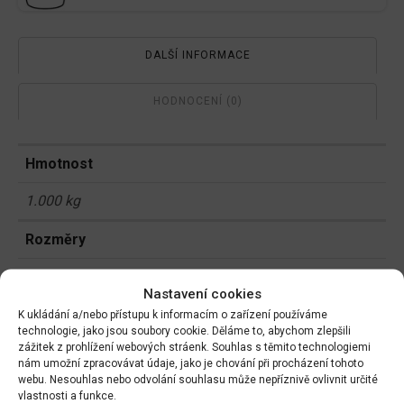
DALŠÍ INFORMACE
HODNOCENÍ (0)
Hmotnost
1.000 kg
Rozměry
9 × 9 × 15 cm
Nastavení cookies
K ukládání a/nebo přístupu k informacím o zařízení používáme
technologie, jako jsou soubory cookie. Děláme to, abychom zlepšili
Související produkty:
zážitek z prohlížení webových stráenk. Souhlas s těmito technologiemi
nám umožní zpracovávat údaje, jako je chování při procházení tohoto
webu. Nesouhlas nebo odvolání souhlasu může nepříznivě ovlivnit určité
krmivo pro koi kapry
vlastnosti a funkce.