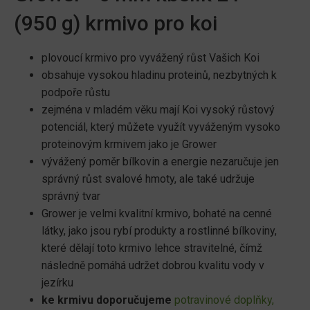
(950 g) krmivo pro koi
plovoucí krmivo pro vyvážený růst Vašich Koi
obsahuje vysokou hladinu proteinů, nezbytných k
podpoře růstu
zejména v mladém věku mají Koi vysoký růstový
potenciál, který můžete využít vyváženým vysoko
proteinovým krmivem jako je Grower
vývážený poměr bílkovin a energie nezaručuje jen
správný růst svalové hmoty, ale také udržuje
správný tvar
Grower je velmi kvalitní krmivo, bohaté na cenné
látky, jako jsou rybí produkty a rostlinné bílkoviny,
které dělají toto krmivo lehce stravitelné, čímž
následně pomáhá udržet dobrou kvalitu vody v
jezírku
ke krmivu doporučujeme
potravinové doplňky,