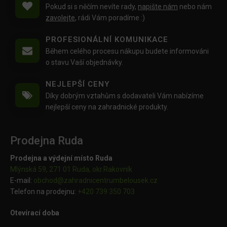
Pokud si s něčím nevíte rady,
napište nám
nebo nám
zavolejte
, rádi Vám poradíme :)
PROFESIONÁLNÍ KOMUNIKACE
Během celého procesu nákupu budete informováni
o stavu Vaší objednávky.
NEJLEPŠÍ CENY
Díky dobrým vztahům s dodavateli Vám nabízíme
nejlepší ceny na zahradnické produkty.
Prodejna Ruda
Prodejna a výdejní místo Ruda
Mlýnská 59, 271 01 Ruda, okr.Rakovník
E-mail:
obchod@
zahradnicentrumbelousek.cz
Telefon na prodejnu:
+420 739 350 703
Otevírací doba