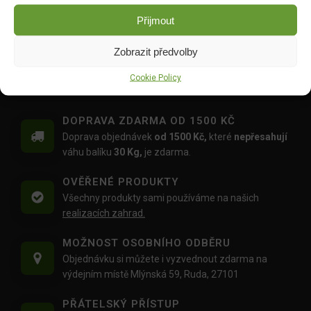
Spirulina 6 mm kbelík 2 l
Přijmout
(800 g)
DO KOŠÍKU
Zobrazit předvolby
212.00
Kč
Cookie Policy
DOPRAVA ZDARMA OD 1500 KČ
Doprava objednávek
od 1500 Kč,
které
nepřesahují
váhu balíku
30 Kg,
je zdarma.
OVĚŘENÉ PRODUKTY
Všechny produkty sami používáme na našich
realizacích zahrad.
MOŽNOST OSOBNÍHO ODBĚRU
Objednávku si můžete i vyzvednout zdarma na
výdejním místě Mlýnská 59, Ruda, 27101
PŘÁTELSKÝ PŘÍSTUP