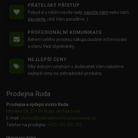
PŘÁTELSKÝ PŘÍSTUP
Pokud si s něčím nevíte rady,
napište nám
nebo nám
zavolejte
, rádi Vám poradíme :)
PROFESIONÁLNÍ KOMUNIKACE
Během celého procesu nákupu budete informováni
o stavu Vaší objednávky.
NEJLEPŠÍ CENY
Díky dobrým vztahům s dodavateli Vám nabízíme
nejlepší ceny na zahradnické produkty.
Prodejna Ruda
Prodejna a výdejní místo Ruda
Mlýnská 59, 271 01 Ruda, okr.Rakovník
E-mail:
obchod@
zahradnicentrumbelousek.cz
Telefon na prodejnu:
+420 739 350 703
Otevírací doba