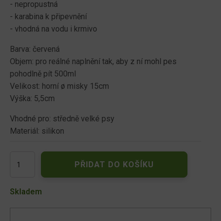
- nepropustná
- karabina k připevnění
- vhodná na vodu i krmivo
Barva: červená
Objem: pro reálné naplnění tak, aby z ní mohl pes
pohodlně pít 500ml
Velikost: horní ø misky 15cm
Výška: 5,5cm
Vhodné pro: středně velké psy
Materiál: silikon
Skládací
PŘIDAT DO KOŠÍKU
miska
červená
500ml
Skladem
množství