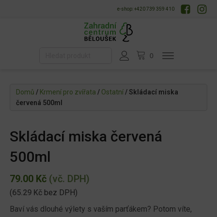
e-shop: +420 739 359 410
Domů
/
Krmení pro zvířata
/
Ostatní
/ Skládací miska
červená 500ml
Skládací miska červená
500ml
79.00
Kč
(vč. DPH)
(
65.29
Kč
bez DPH)
Baví vás dlouhé výlety s vaším parťákem? Potom víte,