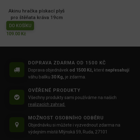
Akinu hračka pískací plyš
pro štěňata kráva 19cm
DO KOŠÍKU
109.00
Kč
DOPRAVA ZDARMA OD 1500 KČ
Doprava objednávek
od 1500 Kč,
které
nepřesahují
váhu balíku
30 Kg,
je zdarma.
OVĚŘENÉ PRODUKTY
Všechny produkty sami používáme na našich
realizacích zahrad.
MOŽNOST OSOBNÍHO ODBĚRU
Objednávku si můžete i vyzvednout zdarma na
výdejním místě Mlýnská 59, Ruda, 27101