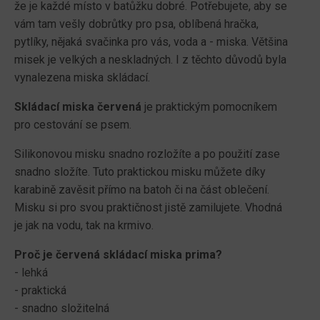
že je každé místo v batůžku dobré. Potřebujete, aby se
vám tam vešly dobrůtky pro psa, oblíbená hračka,
pytlíky, nějaká svačinka pro vás, voda a - miska. Většina
misek je velkých a neskladných. I z těchto důvodů byla
vynalezena miska skládací.
Skládací miska červená
je praktickým pomocníkem
pro cestování se psem.
Silikonovou misku snadno rozložíte a po použití zase
snadno složíte. Tuto praktickou misku můžete díky
karabině zavěsit přímo na batoh či na část oblečení.
Misku si pro svou praktičnost jistě zamilujete. Vhodná
je jak na vodu, tak na krmivo.
Proč je červená skládací miska prima?
- lehká
- praktická
- snadno složitelná