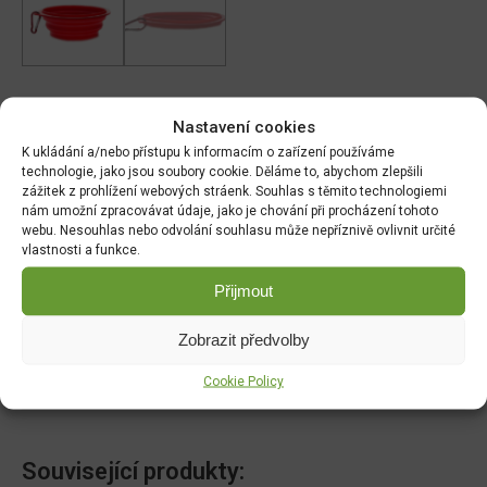
DALŠÍ INFORMACE
Nastavení cookies
K ukládání a/nebo přístupu k informacím o zařízení používáme
technologie, jako jsou soubory cookie. Děláme to, abychom zlepšili
HODNOCENÍ (0)
zážitek z prohlížení webových stráenk. Souhlas s těmito technologiemi
nám umožní zpracovávat údaje, jako je chování při procházení tohoto
webu. Nesouhlas nebo odvolání souhlasu může nepříznivě ovlivnit určité
Hmotnost
vlastnosti a funkce.
Přijmout
0.120 kg
Zobrazit předvolby
Rozměry
Cookie Policy
15 × 15 × 5.5 cm
Související produkty: