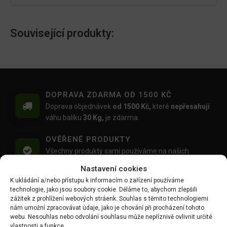
Související produkty:
DOPRAVA ZDARMA OD 1500 KČ
Doprava objednávek
od 1500 Kč,
které
nepřesahují
váhu balíku
30 Kg,
je zdarma.
OVĚŘENÉ PRODUKTY
Všechny produkty sami používáme na našich
realizacích zahrad.
Nastavení cookies
K ukládání a/nebo přístupu k informacím o zařízení používáme
MOŽNOST OSOBNÍHO ODBĚRU
technologie, jako jsou soubory cookie. Děláme to, abychom zlepšili
Objednávku si můžete i vyzvednout zdarma na
zážitek z prohlížení webových stráenk. Souhlas s těmito technologiemi
výdejním místě Mlýnská 59, Ruda, 27101
nám umožní zpracovávat údaje, jako je chování při procházení tohoto
webu. Nesouhlas nebo odvolání souhlasu může nepříznivě ovlivnit určité
vlastnosti a funkce.