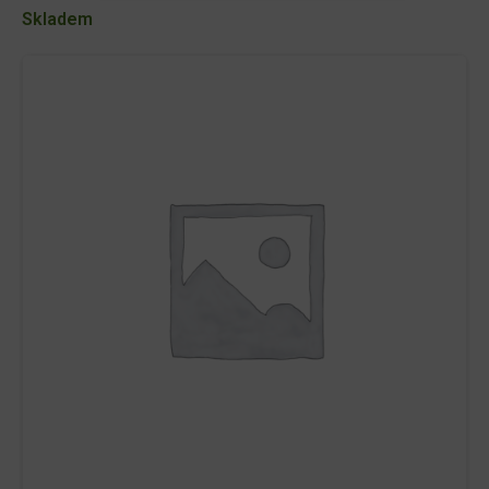
150l
Skladem
množství