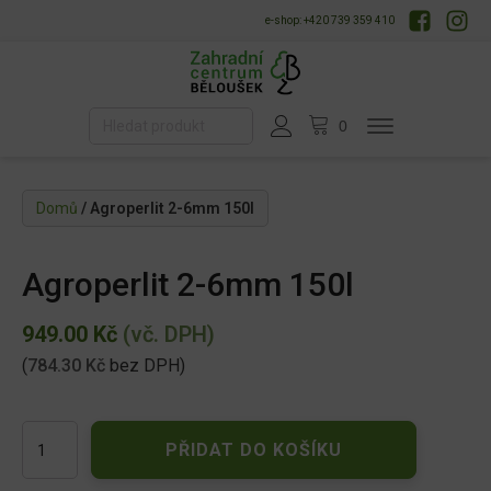
e-shop: +420 739 359 410
Domů
/ Agroperlit 2-6mm 150l
Agroperlit 2-6mm 150l
949.00
Kč
(vč. DPH)
(
784.30
Kč
bez DPH)
Agroperlit
PŘIDAT DO KOŠÍKU
2-
6mm