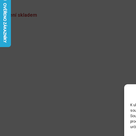
Není skladem
K u
sou
Sou
pro
urč