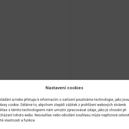
Nastavení cookies
kládání a/nebo přístupu k informacím o zařízení používáme technologie, jako jso
bory cookie. Děláme to, abychom zlepšili zážitek z prohlížení webových stráenk.
hlas s těmito technologiemi nám umožní zpracovávat údaje, jako je chování při
cházení tohoto webu. Nesouhlas nebo odvolání souhlasu může nepříznivě ovlivni
ité vlastnosti a funkce.