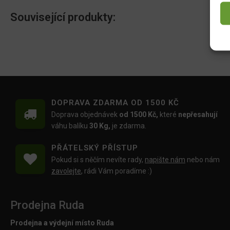
Související produkty:
DOPRAVA ZDARMA OD 1500 KČ
Doprava objednávek
od 1500 Kč,
které
nepřesahují
váhu balíku
30 Kg,
je zdarma.
PŘÁTELSKÝ PŘÍSTUP
Pokud si s něčím nevíte rady,
napište nám
nebo nám
zavolejte
, rádi Vám poradíme :)
Prodejna Ruda
Prodejna a výdejní místo Ruda