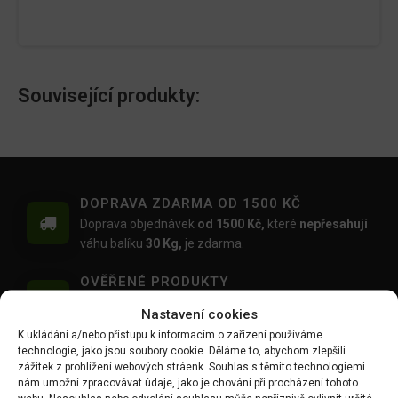
Související produkty:
DOPRAVA ZDARMA OD 1500 KČ
Doprava objednávek
od 1500 Kč,
které
nepřesahují
váhu balíku
30 Kg,
je zdarma.
OVĚŘENÉ PRODUKTY
Všechny produkty sami používáme na našich
Nastavení cookies
realizacích zahrad.
K ukládání a/nebo přístupu k informacím o zařízení používáme
technologie, jako jsou soubory cookie. Děláme to, abychom zlepšili
MOŽNOST OSOBNÍHO ODBĚRU
zážitek z prohlížení webových stráenk. Souhlas s těmito technologiemi
Objednávku si můžete i vyzvednout zdarma na
nám umožní zpracovávat údaje, jako je chování při procházení tohoto