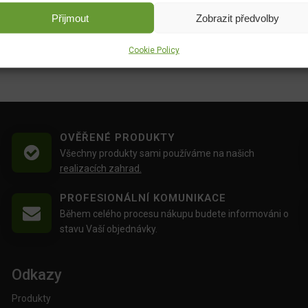
Přijmout
Zobrazit předvolby
Cookie Policy
OVĚŘENÉ PRODUKTY
Všechny produkty sami používáme na našich
realizacích zahrad.
PROFESIONÁLNÍ KOMUNIKACE
Během celého procesu nákupu budete informováni o
stavu Vaší objednávky.
Odkazy
Produkty