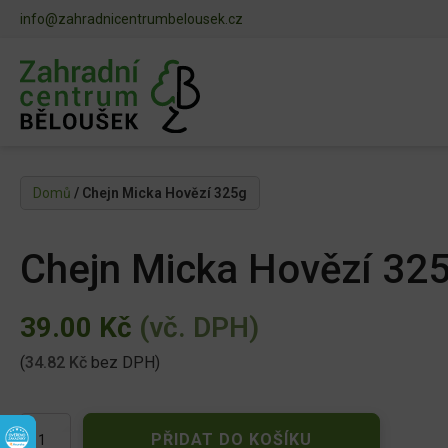
info@zahradnicentrumbelousek.cz
Domů
/ Chejn Micka Hovězí 325g
Chejn Micka Hovězí 32
39.00
Kč
(vč. DPH)
(
34.82
Kč
bez DPH)
Chejn
PŘIDAT DO KOŠÍKU