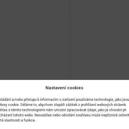
Nastavení cookies
kládání a/nebo přístupu k informacím o zařízení používáme technologie, jako jso
bory cookie. Děláme to, abychom zlepšili zážitek z prohlížení webových stráenk.
hlas s těmito technologiemi nám umožní zpracovávat údaje, jako je chování při
cházení tohoto webu. Nesouhlas nebo odvolání souhlasu může nepříznivě ovlivni
ité vlastnosti a funkce.