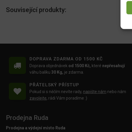
Související produkty:
DOPRAVA ZDARMA OD 1500 KČ
Doprava objednávek
od 1500 Kč,
které
nepřesahují
váhu balíku
30 Kg,
je zdarma.
PŘÁTELSKÝ PŘÍSTUP
Pokud si s něčím nevíte rady,
napište nám
nebo nám
zavolejte
, rádi Vám poradíme :)
Prodejna Ruda
Prodejna a výdejní místo Ruda