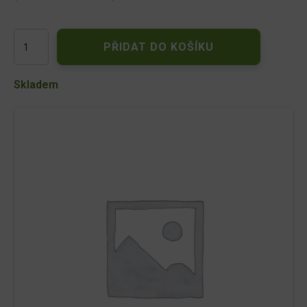
Hrábě
PŘIDAT DO KOŠÍKU
na
listí
ERGONOMIC
Skladem
š51x180cm
1076976
FISKARS
množství