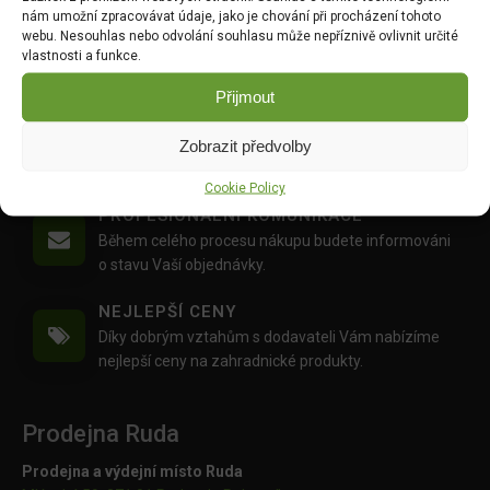
nám umožní zpracovávat údaje, jako je chování při procházení tohoto
MOŽNOST OSOBNÍHO ODBĚRU
webu. Nesouhlas nebo odvolání souhlasu může nepříznivě ovlivnit určité
Objednávku si můžete i vyzvednout zdarma na
vlastnosti a funkce.
výdejním místě Mlýnská 59, Ruda, 27101
Přijmout
PŘÁTELSKÝ PŘÍSTUP
Pokud si s něčím nevíte rady,
napište nám
nebo nám
Zobrazit předvolby
zavolejte
, rádi Vám poradíme :)
Cookie Policy
PROFESIONÁLNÍ KOMUNIKACE
Během celého procesu nákupu budete informováni
o stavu Vaší objednávky.
NEJLEPŠÍ CENY
Díky dobrým vztahům s dodavateli Vám nabízíme
nejlepší ceny na zahradnické produkty.
Prodejna Ruda
Prodejna a výdejní místo Ruda