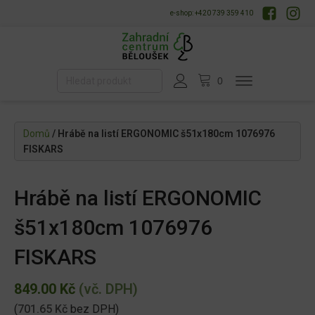
e-shop: +420 739 359 410
Domů
/ Hrábě na listí ERGONOMIC š51x180cm 1076976
FISKARS
Hrábě na listí ERGONOMIC
š51x180cm 1076976
FISKARS
849.00
Kč
(vč. DPH)
(
701.65
Kč
bez DPH)