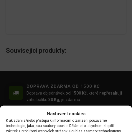
Související produkty:
DOPRAVA ZDARMA OD 1500 KČ
Doprava objednávek
od 1500 Kč,
které
nepřesahují
váhu balíku
30 Kg,
je zdarma.
OVĚŘENÉ PRODUKTY
Nastavení cookies
Všechny produkty sami používáme na našich
K ukládání a/nebo přístupu k informacím o zařízení používáme
realizacích zahrad.
technologie, jako jsou soubory cookie. Děláme to, abychom zlepšili
zážitek z prohlížení webových stráenk. Souhlas s těmito technologiemi