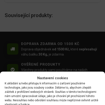
Související produkty:
DOPRAVA ZDARMA OD 1500 KČ
Doprava objednávek
od 1500 Kč,
které
nepřesahují
váhu balíku
30 Kg,
je zdarma.
OVĚŘENÉ PRODUKTY
Všechny produkty sami používáme na našich
realizacích zahrad.
Nastavení cookies
K ukládání a/nebo přístupu k informacím o zařízení používáme
MOŽNOST OSOBNÍHO ODBĚRU
technologie, jako jsou soubory cookie. Děláme to, abychom zlepšili
Objednávku si můžete i vyzvednout zdarma na
zážitek z prohlížení webových stráenk. Souhlas s těmito technologiemi
výdejním místě Mlýnská 59, Ruda, 27101
nám umožní zpracovávat údaje, jako je chování při procházení tohoto
webu. Nesouhlas nebo odvolání souhlasu může nepříznivě ovlivnit určité
vlastnosti a funkce.