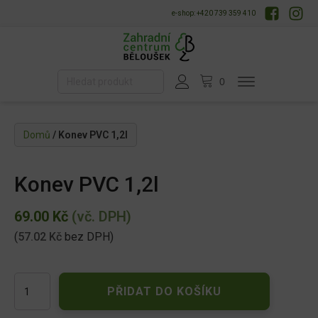
e-shop: +420 739 359 410
Domů
/ Konev PVC 1,2l
Konev PVC 1,2l
69.00
Kč
(vč. DPH)
(
57.02
Kč
bez DPH)
Konev
PŘIDAT DO KOŠÍKU
PVC
1,2l