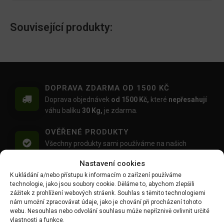
Související produkty:
DOPRAVA ZDARMA OD 1500 KČ
Doprava objednávek
od 1500 Kč,
které
nepřesahují
váhu balíku
30 Kg,
je zdarma.
OVĚŘENÉ PRODUKTY
Všechny produkty sami používáme na našich
realizacích zahrad.
Nastavení cookies
K ukládání a/nebo přístupu k informacím o zařízení používáme
MOŽNOST OSOBNÍHO ODBĚRU
technologie, jako jsou soubory cookie. Děláme to, abychom zlepšili
Objednávku si můžete i vyzvednout zdarma na
zážitek z prohlížení webových stráenk. Souhlas s těmito technologiemi
výdejním místě Mlýnská 59, Ruda, 27101
nám umožní zpracovávat údaje, jako je chování při procházení tohoto
webu. Nesouhlas nebo odvolání souhlasu může nepříznivě ovlivnit určité
PŘÁTELSKÝ PŘÍSTUP
vlastnosti a funkce.