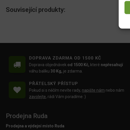
Související produkty:
DOPRAVA ZDARMA OD 1500 KČ
Doprava objednávek
od 1500 Kč,
které
nepřesahují
váhu balíku
30 Kg,
je zdarma.
PŘÁTELSKÝ PŘÍSTUP
Pokud si s něčím nevíte rady,
napište nám
nebo nám
zavolejte
, rádi Vám poradíme :)
Prodejna Ruda
Prodejna a výdejní místo Ruda