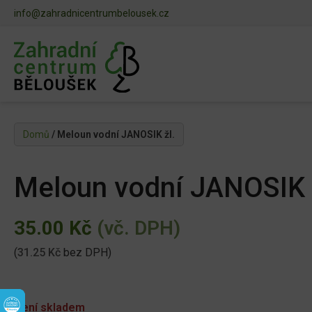
info@zahradnicentrumbelousek.cz
Domů
/ Meloun vodní JANOSIK žl.
Meloun vodní JANOSIK 
35.00
Kč
(vč. DPH)
(
31.25
Kč
bez DPH)
Není skladem