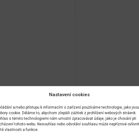
Nastavení cookies
kládání a/nebo přístupu k informacím o zařízení používáme technologie, jako jso
bory cookie. Děláme to, abychom zlepšili zážitek z prohlížení webových stráenk.
hlas s těmito technologiemi nám umožní zpracovávat údaje, jako je chování při
cházení tohoto webu. Nesouhlas nebo odvolání souhlasu může nepříznivě ovlivni
ité vlastnosti a funkce.