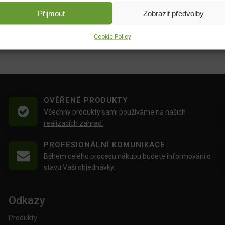
Přijmout
Zobrazit předvolby
Cookie Policy
OVĚŘENÉ PRODUKTY
Všechny produkty sami používáme na našich
realizacích zahrad.
PROFESIONÁLNÍ KOMUNIKACE
Během celého procesu nákupu budete informováni o
stavu Vaší objednávky.
Odkazy
Produkty