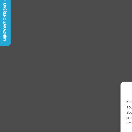
K u
sou
Sou
pro
urč