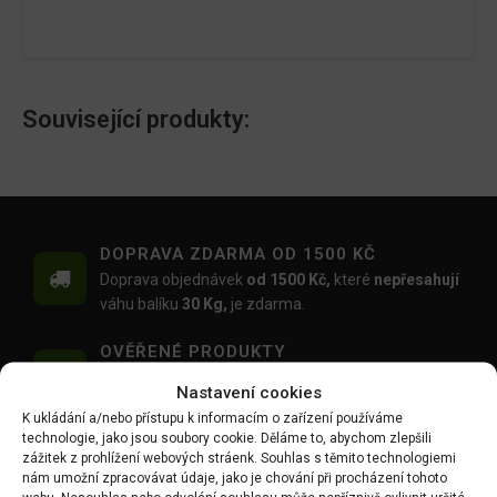
Související produkty:
DOPRAVA ZDARMA OD 1500 KČ
Doprava objednávek
od 1500 Kč,
které
nepřesahují
váhu balíku
30 Kg,
je zdarma.
OVĚŘENÉ PRODUKTY
Všechny produkty sami používáme na našich
Nastavení cookies
realizacích zahrad.
K ukládání a/nebo přístupu k informacím o zařízení používáme
technologie, jako jsou soubory cookie. Děláme to, abychom zlepšili
MOŽNOST OSOBNÍHO ODBĚRU
zážitek z prohlížení webových stráenk. Souhlas s těmito technologiemi
Objednávku si můžete i vyzvednout zdarma na
nám umožní zpracovávat údaje, jako je chování při procházení tohoto