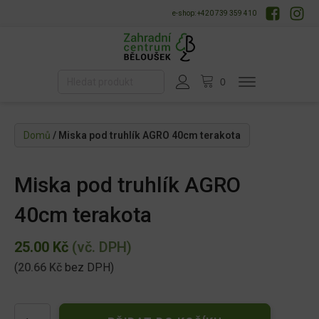
e-shop: +420 739 359 410
Domů
/ Miska pod truhlík AGRO 40cm terakota
Miska pod truhlík AGRO
40cm terakota
25.00
Kč
(vč. DPH)
(
20.66
Kč
bez DPH)
Miska