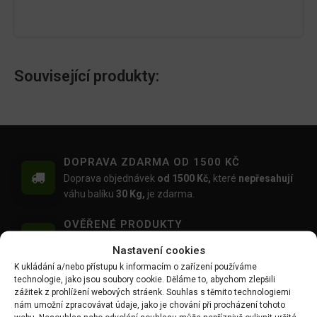
Související produkty:
DOPRAVA ZDARMA OD 1500 KČ
Doprava objednávek
od 1500 Kč,
které
nepřesahují
váhu balíku
30 Kg,
je zdarma.
OVĚŘENÉ PRODUKTY
Všechny produkty sami používáme na našich
Nastavení cookies
realizacích zahrad.
K ukládání a/nebo přístupu k informacím o zařízení používáme
technologie, jako jsou soubory cookie. Děláme to, abychom zlepšili
MOŽNOST OSOBNÍHO ODBĚRU
zážitek z prohlížení webových stráenk. Souhlas s těmito technologiemi
Objednávku si můžete i vyzvednout zdarma na
nám umožní zpracovávat údaje, jako je chování při procházení tohoto