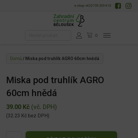
e-shop: +420 739 359 410
Domů
/ Miska pod truhlík AGRO 60cm hnědá
Miska pod truhlík AGRO
60cm hnědá
39.00
Kč
(vč. DPH)
(
32.23
Kč
bez DPH)
Miska