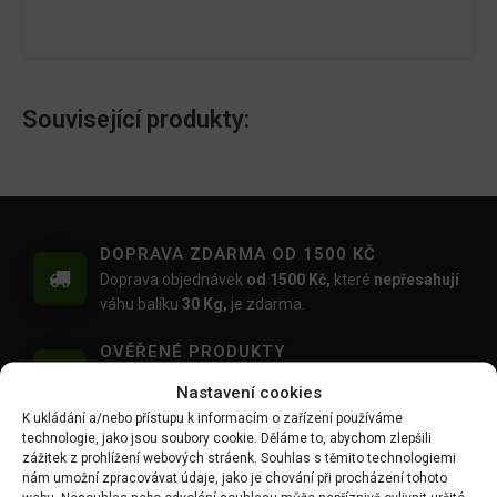
Související produkty:
DOPRAVA ZDARMA OD 1500 KČ
Doprava objednávek
od 1500 Kč,
které
nepřesahují
váhu balíku
30 Kg,
je zdarma.
OVĚŘENÉ PRODUKTY
Všechny produkty sami používáme na našich
Nastavení cookies
realizacích zahrad.
K ukládání a/nebo přístupu k informacím o zařízení používáme
technologie, jako jsou soubory cookie. Děláme to, abychom zlepšili
MOŽNOST OSOBNÍHO ODBĚRU
zážitek z prohlížení webových stráenk. Souhlas s těmito technologiemi
Objednávku si můžete i vyzvednout zdarma na
nám umožní zpracovávat údaje, jako je chování při procházení tohoto