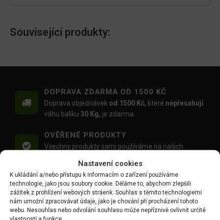
Související produkty:
DOPRAVA ZDARMA OD 1500 KČ
Doprava objednávek
od 1500 Kč,
které
nepřesahují
váhu balíku
30 Kg,
je zdarma.
OVĚŘENÉ PRODUKTY
Všechny produkty sami používáme na našich
realizacích zahrad.
Nastavení cookies
K ukládání a/nebo přístupu k informacím o zařízení používáme
MOŽNOST OSOBNÍHO ODBĚRU
technologie, jako jsou soubory cookie. Děláme to, abychom zlepšili
Objednávku si můžete i vyzvednout zdarma na
zážitek z prohlížení webových stráenk. Souhlas s těmito technologiemi
výdejním místě Mlýnská 59, Ruda, 27101
nám umožní zpracovávat údaje, jako je chování při procházení tohoto
webu. Nesouhlas nebo odvolání souhlasu může nepříznivě ovlivnit určité
vlastnosti a funkce.