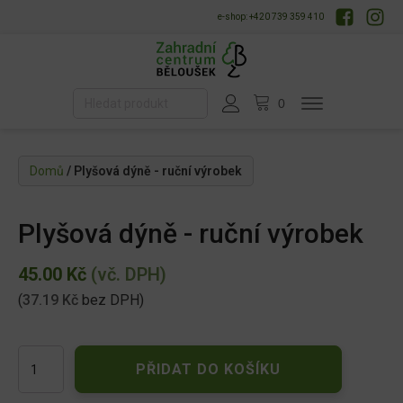
e-shop: +420 739 359 410
Domů
/ Plyšová dýně - ruční výrobek
Plyšová dýně - ruční výrobek
45.00
Kč
(vč. DPH)
(
37.19
Kč
bez DPH)
Plyšová
PŘIDAT DO KOŠÍKU
dýně
-