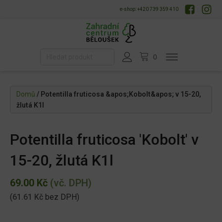
e-shop: +420 739 359 410
Domů
/ Potentilla fruticosa &apos;Kobolt&apos; v 15-20,
žlutá K1l
Potentilla fruticosa 'Kobolt' v
15-20, žlutá K1l
69.00
Kč
(vč. DPH)
(
61.61
Kč
bez DPH)