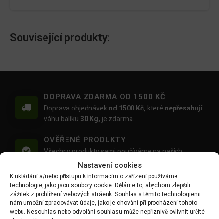
Související produkty:
DOPRAVA ZDARMA OD 1500 KČ
Doprava objednávek
od 1500 Kč,
které
nepřesahují
váhu balíku
30 Kg,
je zdarma.
OVĚŘENÉ PRODUKTY
Všechny produkty sami používáme na našich
realizacích zahrad.
Nastavení cookies
K ukládání a/nebo přístupu k informacím o zařízení používáme
MOŽNOST OSOBNÍHO ODBĚRU
technologie, jako jsou soubory cookie. Děláme to, abychom zlepšili
Objednávku si můžete i vyzvednout zdarma na
zážitek z prohlížení webových stráenk. Souhlas s těmito technologiemi
nám umožní zpracovávat údaje, jako je chování při procházení tohoto
výdejním místě Mlýnská 59, Ruda, 27101
webu. Nesouhlas nebo odvolání souhlasu může nepříznivě ovlivnit určité