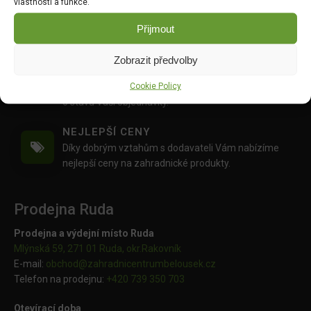
vlastnosti a funkce.
PŘÁTELSKÝ PŘÍSTUP
Pokud si s něčím nevíte rady,
napište nám
nebo nám
Přijmout
zavolejte
, rádi Vám poradíme :)
Zobrazit předvolby
PROFESIONÁLNÍ KOMUNIKACE
Cookie Policy
Během celého procesu nákupu budete informováni
o stavu Vaší objednávky.
NEJLEPŠÍ CENY
Díky dobrým vztahům s dodavateli Vám nabízíme
nejlepší ceny na zahradnické produkty.
Prodejna Ruda
Prodejna a výdejní místo Ruda
Mlýnská 59, 271 01 Ruda, okr.Rakovník
E-mail:
obchod@
zahradnicentrumbelousek.cz
Telefon na prodejnu:
+420 739 350 703
Otevírací doba