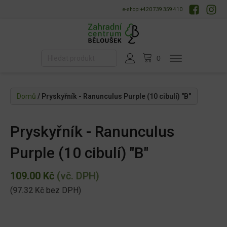
e-shop: +420 739 359 410
Domů
/ Pryskyřník - Ranunculus Purple (10 cibulí) "B"
Pryskyřník - Ranunculus
Purple (10 cibulí) "B"
109.00
Kč
(vč. DPH)
(
97.32
Kč
bez DPH)