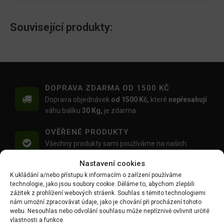
Související produkty:
DOPRAVA ZDARMA OD 1500 KČ
Doprava objednávek
od 1500 Kč,
které
nepřesahují
váhu balíku
30 Kg,
je zdarma.
OVĚŘENÉ PRODUKTY
Všechny produkty sami používáme na našich
realizacích zahrad.
Nastavení cookies
K ukládání a/nebo přístupu k informacím o zařízení používáme
MOŽNOST OSOBNÍHO ODBĚRU
technologie, jako jsou soubory cookie. Děláme to, abychom zlepšili
Objednávku si můžete i vyzvednout zdarma na
zážitek z prohlížení webových stráenk. Souhlas s těmito technologiemi
výdejním místě Mlýnská 59, Ruda, 27101
nám umožní zpracovávat údaje, jako je chování při procházení tohoto
webu. Nesouhlas nebo odvolání souhlasu může nepříznivě ovlivnit určité
PŘÁTELSKÝ PŘÍSTUP
vlastnosti a funkce.