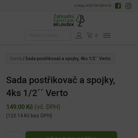
e-shop: +420 739 359 410
Domů
/ Sada postřikovač a spojky, 4ks 1/2´´ Verto
Sada postřikovač a spojky,
4ks 1/2´´ Verto
149.00
Kč
(vč. DPH)
(
123.14
Kč
bez DPH)
Sada