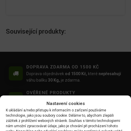
Související produkty:
DOPRAVA ZDARMA OD 1500 KČ
Doprava objednávek
od 1500 Kč,
které
nepřesahují
váhu balíku
30 Kg,
je zdarma.
OVĚŘENÉ PRODUKTY
Všechny produkty sami používáme na našich
Nastavení cookies
realizacích zahrad.
K ukládání a/nebo přístupu k informacím o zařízení používáme
technologie, jako jsou soubory cookie. Děláme to, abychom zlepšili
MOŽNOST OSOBNÍHO ODBĚRU
zážitek z prohlížení webových stráenk. Souhlas s těmito technologiemi
Objednávku si můžete i vyzvednout zdarma na
nám umožní zpracovávat údaje, jako je chování při procházení tohoto