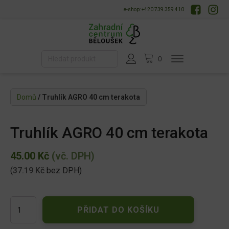
e-shop: +420 739 359 410
Domů
/ Truhlík AGRO 40 cm terakota
Truhlík AGRO 40 cm terakota
45.00
Kč
(vč. DPH)
(
37.19
Kč
bez DPH)
Truhlík
PŘIDAT DO KOŠÍKU
AGRO
40