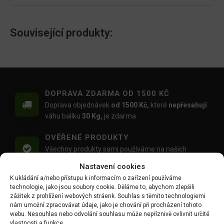
Související produkty:
DOPRAVA ZDARMA OD 1500 KČ
Doprava objednávek
od 1500 Kč,
které
nepřesahují
váhu balíku
30 Kg,
je zdarma.
OVĚŘENÉ PRODUKTY
Všechny produkty sami používáme na našich
realizacích zahrad.
Nastavení cookies
K ukládání a/nebo přístupu k informacím o zařízení používáme
MOŽNOST OSOBNÍHO ODBĚRU
technologie, jako jsou soubory cookie. Děláme to, abychom zlepšili
Objednávku si můžete i vyzvednout zdarma na
zážitek z prohlížení webových stráenk. Souhlas s těmito technologiemi
výdejním místě Mlýnská 59, Ruda, 27101
nám umožní zpracovávat údaje, jako je chování při procházení tohoto
webu. Nesouhlas nebo odvolání souhlasu může nepříznivě ovlivnit určité
vlastnosti a funkce.