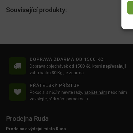
Související produkty:
DOPRAVA ZDARMA OD 1500 KČ
Doprava objednávek
od 1500 Kč,
které
nepřesahují
váhu balíku
30 Kg,
je zdarma.
PŘÁTELSKÝ PŘÍSTUP
Pokud si s něčím nevíte rady,
napište nám
nebo nám
zavolejte
, rádi Vám poradíme :)
Prodejna Ruda
Prodejna a výdejní místo Ruda