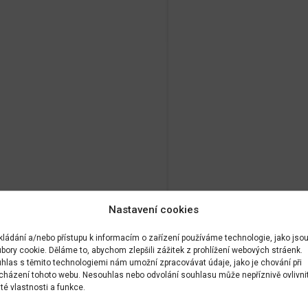
Nastavení cookies
kládání a/nebo přístupu k informacím o zařízení používáme technologie, jako jso
bory cookie. Děláme to, abychom zlepšili zážitek z prohlížení webových stráenk.
hlas s těmito technologiemi nám umožní zpracovávat údaje, jako je chování při
cházení tohoto webu. Nesouhlas nebo odvolání souhlasu může nepříznivě ovlivni
ité vlastnosti a funkce.