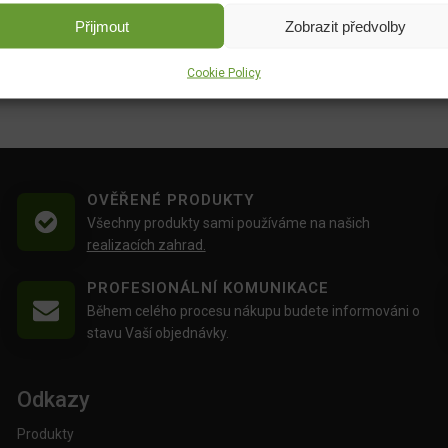
Přijmout
Zobrazit předvolby
Cookie Policy
OVĚŘENÉ PRODUKTY
Všechny produkty sami používáme na našich
realizacích zahrad.
PROFESIONÁLNÍ KOMUNIKACE
Během celého procesu nákupu budete informováni o
stavu Vaší objednávky.
Odkazy
Produkty