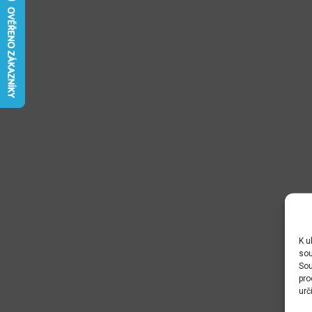
K u
sou
Sou
pro
urč