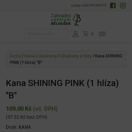
e-shop: +420 739 359 410
Domů
/
Osiva a cibuloviny
/
Cibuloviny a hlízy
/ Kana SHINING
PINK (1 hlíza) "B"
Kana SHINING PINK (1 hlíza)
"B"
109.00
Kč
(vč. DPH)
(
97.32
Kč
bez DPH)
Druh: KANA