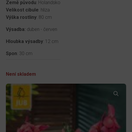
Země původu
: Holandsko
Velikost cibule
: hlíza
Výška rostliny
: 80 cm
Výsadba:
duben - červen
Hloubka výsadby
: 12 cm
Spon
: 30 cm
Není skladem