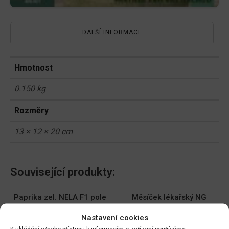
DALŠÍ INFORMACE
Hmotnost
0.150 kg
Rozměry
13 × 12 × 20 cm
Související produkty:
Paprika zel. NELA F1 pole
Měsíček lékařský NG
64485
1780cc
Nastavení cookies
DO KOŠÍKU
DO KOŠÍKU