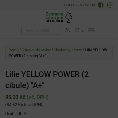
e-shop: +420 739 359 410
Domů
/
Osiva a cibuloviny
/
Cibuloviny a hlízy
/ Lilie YELLOW
POWER (2 cibule) "A+"
Lilie YELLOW POWER (2
cibule) "A+"
95.00
Kč
(vč. DPH)
(
84.82
Kč
bez DPH)
Druh: LILIE