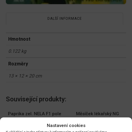
DALŠÍ INFORMACE
Hmotnost
0.122 kg
Rozměry
13 × 12 × 20 cm
Související produkty:
Paprika zel. NELA F1 pole
Měsíček lékařský NG
64485
1780cc
Nastavení cookies
DO KOŠÍKU
DO KOŠÍKU