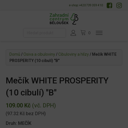
e-shop: +420 739 359 410
Domů
/
Osiva a cibuloviny
/
Cibuloviny a hlízy
/ Mečík WHITE
PROSPERITY (10 cibulí) "B"
Mečík WHITE PROSPERITY
(10 cibulí) "B"
109.00
Kč
(vč. DPH)
(
97.32
Kč
bez DPH)
Druh: MEČÍK