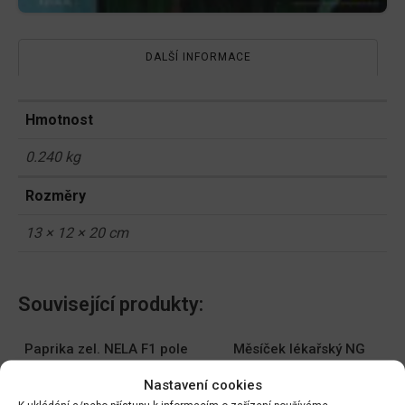
DALŠÍ INFORMACE
Hmotnost
0.240 kg
Rozměry
13 × 12 × 20 cm
Související produkty:
Paprika zel. NELA F1 pole
Měsíček lékařský NG
64485
1780cc
Nastavení cookies
DO KOŠÍKU
DO KOŠÍKU