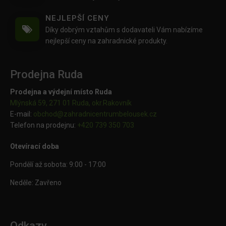
NEJLEPŠÍ CENY
Díky dobrým vztahům s dodavateli Vám nabízíme
nejlepší ceny na zahradnické produkty.
Prodejna Ruda
Prodejna a výdejní místo Ruda
Mlýnská 59, 271 01 Ruda, okr.Rakovník
E-mail:
obchod@
zahradnicentrumbelousek.cz
Telefon na prodejnu:
+420 739 350 703
Otevírací doba
Pondělí až sobota: 9:00 - 17:00
Neděle: Zavřeno
Odkazy