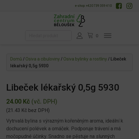
e-shop: +420 739 359 410
Domů
/
Osiva a cibuloviny
/
Osiva bylinky a rostliny
/ Libeček
lékařský 0,5g 5930
Libeček lékařský 0,5g 5930
24.00
Kč
(vč. DPH)
(
21.43
Kč
bez DPH)
Vytrvalá bylina s výrazným kořeněným aroma, ideální k
dochucení polévek a omáček. Podporuje trávení a má
močopudné účinky. Snadno se pěstuje na slunných