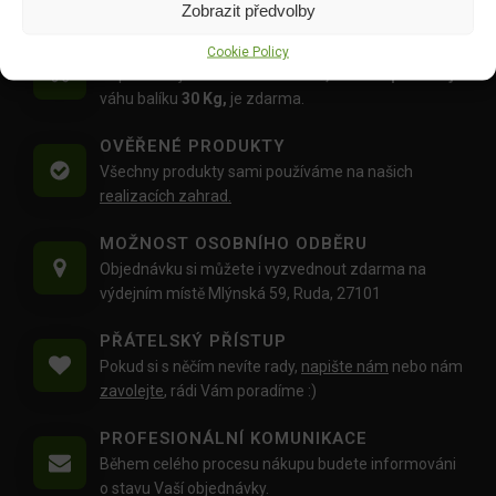
Zobrazit předvolby
DOPRAVA ZDARMA OD 1500 KČ
Cookie Policy
Doprava objednávek
od 1500 Kč,
které
nepřesahují
váhu balíku
30 Kg,
je zdarma.
OVĚŘENÉ PRODUKTY
Všechny produkty sami používáme na našich
realizacích zahrad.
MOŽNOST OSOBNÍHO ODBĚRU
Objednávku si můžete i vyzvednout zdarma na
výdejním místě Mlýnská 59, Ruda, 27101
PŘÁTELSKÝ PŘÍSTUP
Pokud si s něčím nevíte rady,
napište nám
nebo nám
zavolejte
, rádi Vám poradíme :)
PROFESIONÁLNÍ KOMUNIKACE
Během celého procesu nákupu budete informováni
o stavu Vaší objednávky.