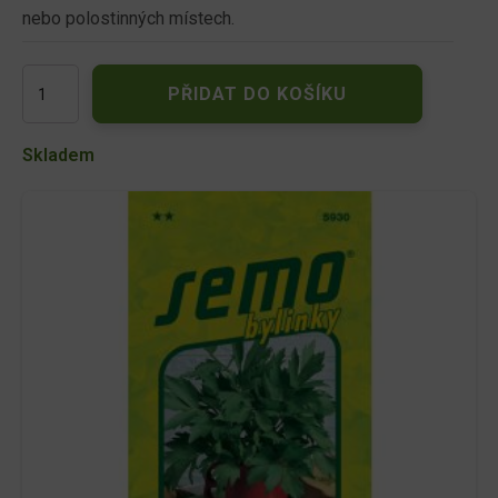
nebo polostinných místech.
Libeček
PŘIDAT DO KOŠÍKU
lékařský
0,5g
5930
Skladem
množství