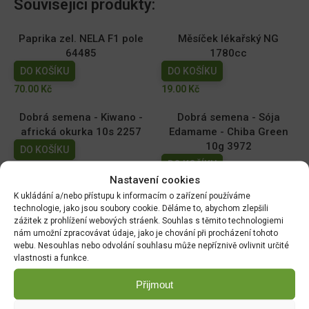
Související produkty:
Paprika zel. NELA F1 pole
Měsíček lékařský NG
64485
1780cc
DO KOŠÍKU
DO KOŠÍKU
70.00
Kč
19.00
Kč
Dobrá semena - Kiwano -
Dobrá semena - Sója
africká okurka 10s 2257
Edamame - Chiba Green
10g 3972
DO KOŠÍKU
DO KOŠÍKU
44.00
Kč
Nastavení cookies
52.00
Kč
K ukládání a/nebo přístupu k informacím o zařízení používáme
technologie, jako jsou soubory cookie. Děláme to, abychom zlepšili
Hrách zahradní - Antony
Tykev muškátová -
zážitek z prohlížení webových stráenk. Souhlas s těmito technologiemi
raný velkozrnný bezlistý
Serpentine F1 2g 4080
nám umožní zpracovávat údaje, jako je chování při procházení tohoto
50g 1048
DO KOŠÍKU
webu. Nesouhlas nebo odvolání souhlasu může nepříznivě ovlivnit určité
DO KOŠÍKU
vlastnosti a funkce.
46.00
Kč
35.00
Kč
Přijmout