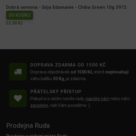
Dobrá semena - Sója Edamame - Chiba Green 10g 3972
DO KOŠÍKU
52.00
Kč
DOPRAVA ZDARMA OD 1500 KČ
Doprava objednávek
od 1500 Kč,
které
nepřesahují
váhu balíku
30 Kg,
je zdarma.
PŘÁTELSKÝ PŘÍSTUP
Pokud si s něčím nevíte rady,
napište nám
nebo nám
zavolejte
, rádi Vám poradíme :)
Prodejna Ruda
Prodejna a výdejní místo Ruda