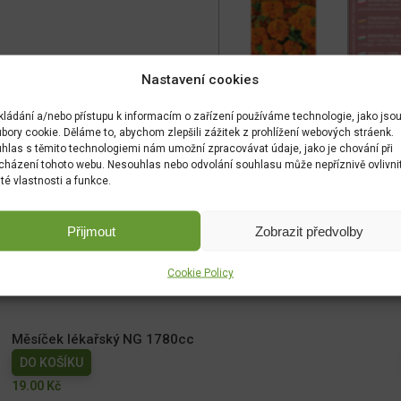
Nastavení cookies
kládání a/nebo přístupu k informacím o zařízení používáme technologie, jako jso
bory cookie. Děláme to, abychom zlepšili zážitek z prohlížení webových stráenk.
hlas s těmito technologiemi nám umožní zpracovávat údaje, jako je chování při
cházení tohoto webu. Nesouhlas nebo odvolání souhlasu může nepříznivě ovlivni
ité vlastnosti a funkce.
Přijmout
Zobrazit předvolby
Cookie Policy
Měsíček lékařský NG 1780cc
DO KOŠÍKU
19.00
Kč