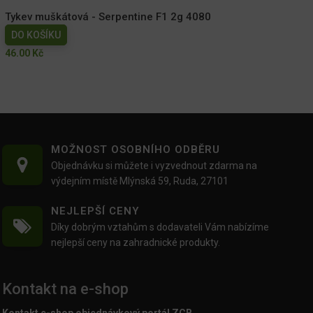
Tykev muškátová - Serpentine F1 2g 4080
DO KOŠÍKU
46.00
Kč
MOŽNOST OSOBNÍHO ODBĚRU
Objednávku si můžete i vyzvednout zdarma na
výdejním místě Mlýnská 59, Ruda, 27101
NEJLEPŠÍ CENY
Díky dobrým vztahům s dodavateli Vám nabízíme
nejlepší ceny na zahradnické produkty.
Kontakt na e-shop
Kontakt e-shop objednávkový portál ZCB