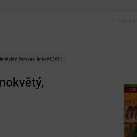
plnokvětý, červeno-hnědý 03611
lnokvětý,