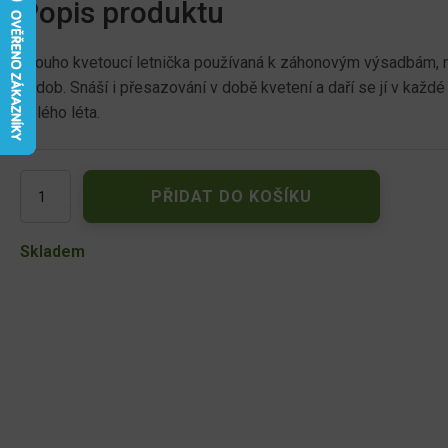
Popis produktu
Dlouho kvetoucí letnička používaná k záhonovým výsadbám, n
nádob. Snáší i přesazování v době kvetení a daří se jí v kaž
celého léta.
Aksamitník
PŘIDAT DO KOŠÍKU
rozkladitý
plnokvětý,
červeno-
Skladem
hnědý
03611
množství