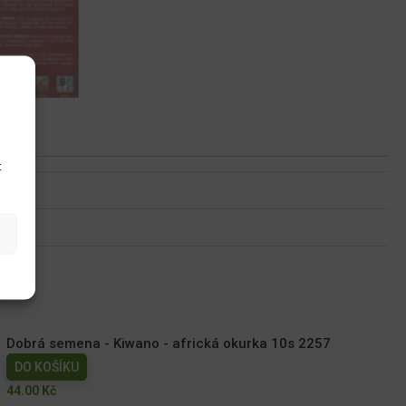
u
t
Dobrá semena - Kiwano - africká okurka 10s 2257
DO KOŠÍKU
44.00
Kč