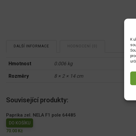
K u
sou
DALŠÍ INFORMACE
HODNOCENÍ (0)
Sou
pro
urč
Hmotnost
0.006 kg
Rozměry
8 × 2 × 14 cm
Související produkty:
Paprika zel. NELA F1 pole 64485
DO KOŠÍKU
70.00
Kč