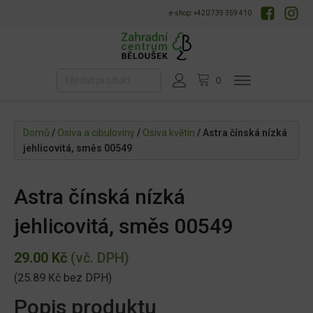
e-shop: +420 739 359 410
Domů
/
Osiva a cibuloviny
/
Osiva květin
/ Astra čínská nízká
jehlicovitá, směs 00549
Astra čínská nízká
jehlicovitá, směs 00549
29.00
Kč
(vč. DPH)
(
25.89
Kč
bez DPH)
Popis produktu