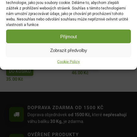
technologie, jako jsou soubory cookie. Děláme to, abychom zlepšili
zážitek z prohlížení webových stráenk. Souhlas s těmito technologiemi
Dobrá semena - Kiwano -
Dobrá semena - Sója
nám umožní zpracovávat údaje, jako je chování při procházení tohoto
africká okurka 10s 2257
Edamame - Chiba Green
webu. Nesouhlas nebo odvolání souhlasu může nepříznivě ovlivnit určité
10g 3972
DO KOŠÍKU
vlastnosti a funkce.
DO KOŠÍKU
44.00
Kč
Přijmout
52.00
Kč
Zobrazit předvolby
Hrách zahradní - Antony
Tykev muškátová -
raný velkozrnný bezlistý
Serpentine F1 2g 4080
Cookie Policy
50g 1048
DO KOŠÍKU
DO KOŠÍKU
46.00
Kč
35.00
Kč
DOPRAVA ZDARMA OD 1500 KČ
Doprava objednávek
od 1500 Kč,
které
nepřesahují
váhu balíku
30 Kg,
je zdarma.
OVĚŘENÉ PRODUKTY