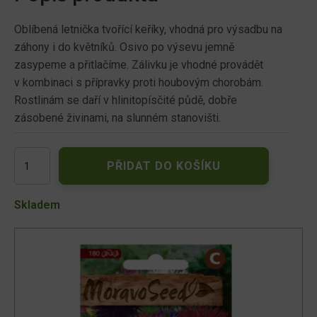
Oblíbená letnička tvořící keříky, vhodná pro výsadbu na
záhony i do květníků. Osivo po výsevu jemně
zasypeme a přitlačíme. Zálivku je vhodné provádět
v kombinaci s přípravky proti houbovým chorobám.
Rostlinám se daří v hlinitopísčité půdě, dobře
zásobené živinami, na slunném stanovišti.
Astra
PŘIDAT DO KOŠÍKU
čínská
nízká
jehlicovitá,
Skladem
směs
00549
množství