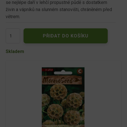
se nejlépe daří v lehčí propustné půdě s dostatkem
živin a vápníků na slunném stanovišti, chráněném před
větrem.
Hlaváč
PŘIDAT DO KOŠÍKU
hvězdicovitý
k
sušení,
Skladem
směs
množství