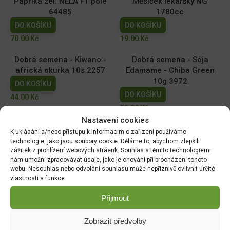
Paprika zel. NELA F1 pole
Měsíček lékařský NG
64485
1780cc
DO KOŠÍKU
DO KOŠÍKU
70.00
Kč
19.00
Kč
Dobrá semena - Kiwano -
Dobrá semena - Sója
africká okurka 10s 2257
Edamame - Chiba Green
10g 3972
DO KOŠÍKU
DO KOŠÍKU
44.00
Kč
52.00
Kč
Nastavení cookies
Hrách zahradní - Antony
Tykev muškátová -
K ukládání a/nebo přístupu k informacím o zařízení používáme
raný velkozrnný bezlistý
Serpentine F1 2g 4080
technologie, jako jsou soubory cookie. Děláme to, abychom zlepšili
50g 1048
zážitek z prohlížení webových stráenk. Souhlas s těmito technologiemi
DO KOŠÍKU
nám umožní zpracovávat údaje, jako je chování při procházení tohoto
DO KOŠÍKU
46.00
Kč
webu. Nesouhlas nebo odvolání souhlasu může nepříznivě ovlivnit určité
35.00
Kč
vlastnosti a funkce.
Přijmout
Zobrazit předvolby
DOPRAVA ZDARMA OD 1500 KČ