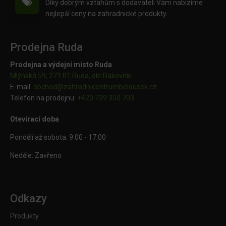
Díky dobrým vztahům s dodavateli Vám nabízíme
nejlepší ceny na zahradnické produkty.
Prodejna Ruda
Prodejna a výdejní místo Ruda
Mlýnská 59, 271 01 Ruda, okr.Rakovník
E-mail:
obchod@
zahradnicentrumbelousek.cz
Telefon na prodejnu:
+420 739 350 703
Otevírací doba
Pondělí až sobota: 9:00 - 17:00
Neděle: Zavřeno
Odkazy
Produkty