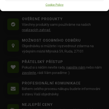
Doprava objednávek
od 1500 Kč,
které
nepřesahují
Cookie Policy
váhu balíku
30 Kg,
je zdarma.
OVĚŘENÉ PRODUKTY
Všechny produkty sami používáme na našich
realizacích zahrad.
MOŽNOST OSOBNÍHO ODBĚRU
Objednávku si můžete i vyzvednout zdarma na
výdejním místě Mlýnská 59, Ruda, 27101
PŘÁTELSKÝ PŘÍSTUP
Pokud si s něčím nevíte rady,
napište nám
nebo nám
zavolejte
, rádi Vám poradíme :)
PROFESIONÁLNÍ KOMUNIKACE
Během celého procesu nákupu budete informováni
o stavu Vaší objednávky.
NEJLEPŠÍ CENY