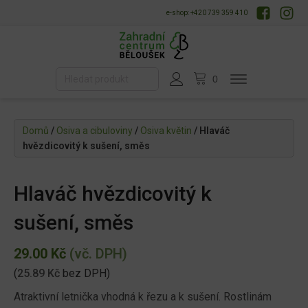
e-shop: +420 739 359 410
Domů
/
Osiva a cibuloviny
/
Osiva květin
/ Hlaváč
hvězdicovitý k sušení, směs
Hlaváč hvězdicovitý k
sušení, směs
29.00
Kč
(vč. DPH)
(
25.89
Kč
bez DPH)
Atraktivní letnička vhodná k řezu a k sušení. Rostlinám