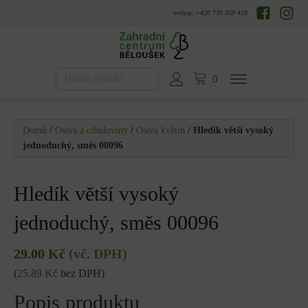
e-shop: +420 739 359 410
Domů
/
Osiva a cibuloviny
/
Osiva květin
/ Hledík větší vysoký
jednoduchý, směs 00096
Hledík větší vysoký
jednoduchý, směs 00096
29.00
Kč
(vč. DPH)
(
25.89
Kč
bez DPH)
Popis produktu