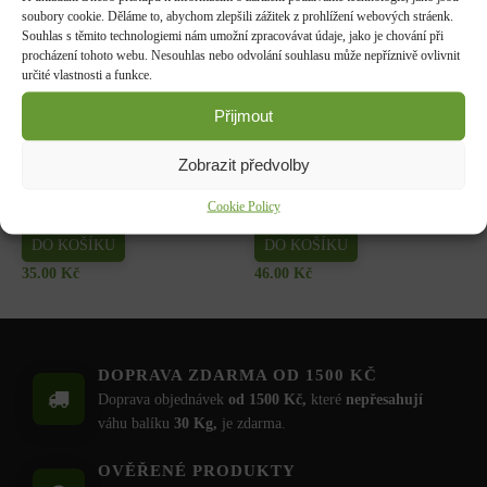
70.00
Kč
soubory cookie. Děláme to, abychom zlepšili zážitek z prohlížení webových stráenk.
Souhlas s těmito technologiemi nám umožní zpracovávat údaje, jako je chování při
Dobrá semena - Kiwano -
Dobrá semena - Sója
procházení tohoto webu. Nesouhlas nebo odvolání souhlasu může nepříznivě ovlivnit
africká okurka 10s 2257
Edamame - Chiba Green 10g
určité vlastnosti a funkce.
3972
DO KOŠÍKU
Přijmout
DO KOŠÍKU
44.00
Kč
52.00
Kč
Zobrazit předvolby
Hrách zahradní - Antony raný
Tykev muškátová - Serpentine
Cookie Policy
velkozrnný bezlistý 50g 1048
F1 2g 4080
DO KOŠÍKU
DO KOŠÍKU
35.00
Kč
46.00
Kč
DOPRAVA ZDARMA OD 1500 KČ
Doprava objednávek
od 1500 Kč,
které
nepřesahují
váhu balíku
30 Kg,
je zdarma.
OVĚŘENÉ PRODUKTY