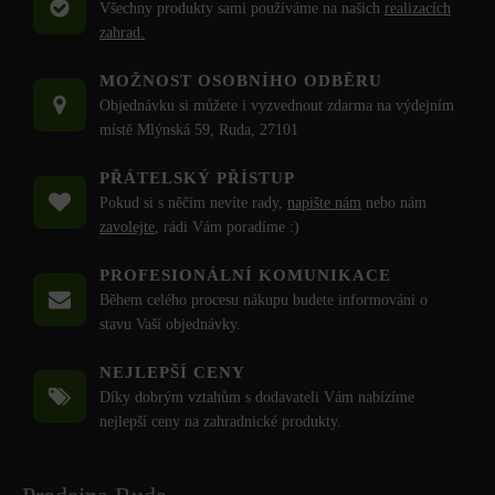
Všechny produkty sami používáme na našich
realizacích
zahrad.
MOŽNOST OSOBNÍHO ODBĚRU
Objednávku si můžete i vyzvednout zdarma na výdejním
místě Mlýnská 59, Ruda, 27101
PŘÁTELSKÝ PŘÍSTUP
Pokud si s něčím nevíte rady,
napište nám
nebo nám
zavolejte
, rádi Vám poradíme :)
PROFESIONÁLNÍ KOMUNIKACE
Během celého procesu nákupu budete informováni o
stavu Vaší objednávky.
NEJLEPŠÍ CENY
Díky dobrým vztahům s dodavateli Vám nabízíme
nejlepší ceny na zahradnické produkty.