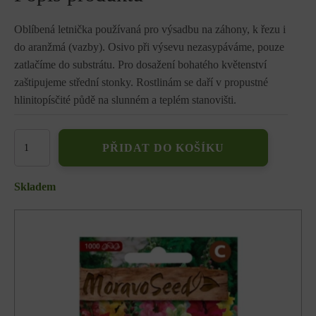
Oblíbená letnička používaná pro výsadbu na záhony, k řezu i
do aranžmá (vazby). Osivo při výsevu nezasypáváme, pouze
zatlačíme do substrátu. Pro dosažení bohatého květenství
zaštipujeme střední stonky. Rostlinám se daří v propustné
hlinitopísčité půdě na slunném a teplém stanovišti.
Hledík
PŘIDAT DO KOŠÍKU
větší
vysoký
jednoduchý,
Skladem
směs
00096
množství