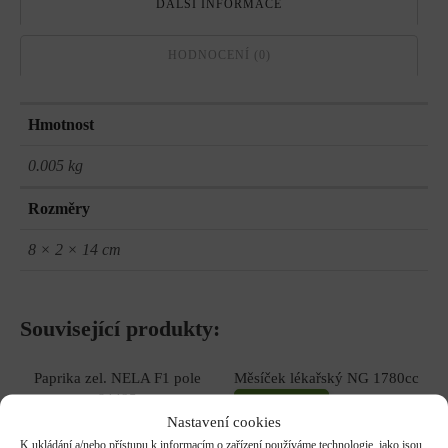
DALŠÍ INFORMACE
HODNOCENÍ (0)
Hmotnost
0.005 kg
Rozměry
8 × 2 × 14 cm
Související produkty:
Paprika zel. NELA F1 pole
Měsíček lékařský NG 1780cc
64485
DO KOŠÍKU
Nastavení cookies
DO KOŠÍKU
19.00
Kč
K ukládání a/nebo přístupu k informacím o zařízení používáme technologie, jako jsou