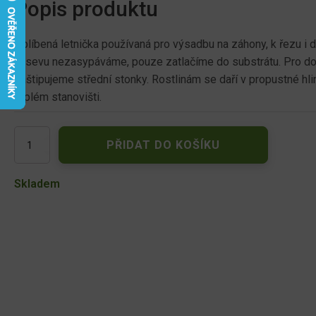
Popis produktu
Oblíbená letnička používaná pro výsadbu na záhony, k řezu i 
výsevu nezasypáváme, pouze zatlačíme do substrátu. Pro do
zaštipujeme střední stonky. Rostlinám se daří v propustné hl
teplém stanovišti.
Hledík
PŘIDAT DO KOŠÍKU
větší
vysoký
plnokvětý,
Skladem
směs
00117
množství