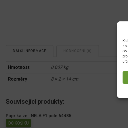
K u
sou
DALŠÍ INFORMACE
HODNOCENÍ (0)
Sou
pro
urč
Hmotnost
0.007 kg
Rozměry
8 × 2 × 14 cm
Související produkty:
Paprika zel. NELA F1 pole 64485
DO KOŠÍKU