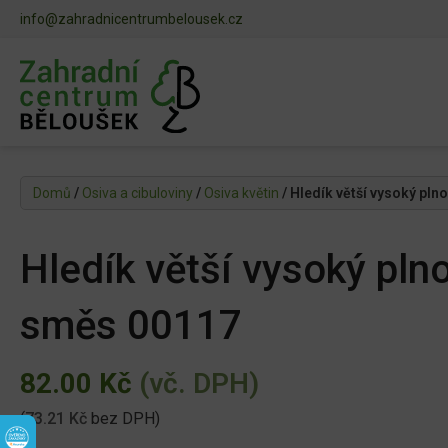
info@zahradnicentrumbelousek.cz
Domů
/
Osiva a cibuloviny
/
Osiva květin
/ Hledík větší vysoký pln
Hledík větší vysoký plno
směs 00117
82.00
Kč
(vč. DPH)
(
73.21
Kč
bez DPH)