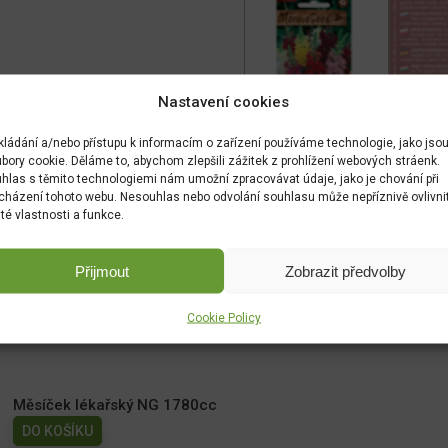
Nastavení cookies
kládání a/nebo přístupu k informacím o zařízení používáme technologie, jako jso
bory cookie. Děláme to, abychom zlepšili zážitek z prohlížení webových stráenk.
hlas s těmito technologiemi nám umožní zpracovávat údaje, jako je chování při
cházení tohoto webu. Nesouhlas nebo odvolání souhlasu může nepříznivě ovlivni
ité vlastnosti a funkce.
Přijmout
Zobrazit předvolby
Cookie Policy
Měsíček lékařský NG 1780cc
DO KOŠÍKU