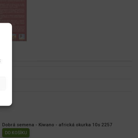
u
t
Dobrá semena - Kiwano - africká okurka 10s 2257
DO KOŠÍKU