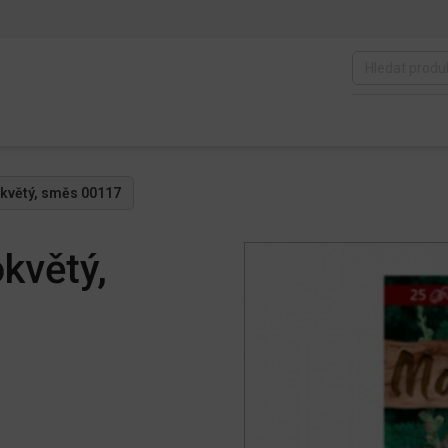
okvětý, směs 00117
květý,