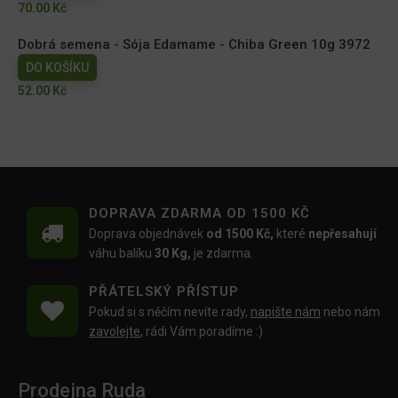
70.00
Kč
Dobrá semena - Sója Edamame - Chiba Green 10g 3972
DO KOŠÍKU
52.00
Kč
DOPRAVA ZDARMA OD 1500 KČ
Doprava objednávek
od 1500 Kč,
které
nepřesahují
váhu balíku
30 Kg,
je zdarma.
PŘÁTELSKÝ PŘÍSTUP
Pokud si s něčím nevíte rady,
napište nám
nebo nám
zavolejte
, rádi Vám poradíme :)
Prodejna Ruda