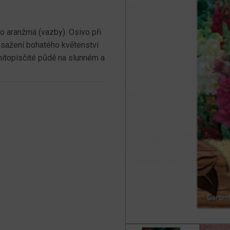
do aranžmá (vazby). Osivo při
sažení bohatého květenství
initopísčité půdě na slunném a