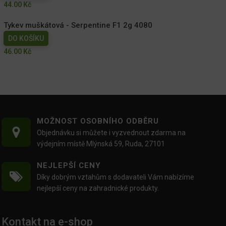
44.00
Kč
Tykev muškátová - Serpentine F1 2g 4080
DO KOŠÍKU
46.00
Kč
MOŽNOST OSOBNÍHO ODBĚRU
Objednávku si můžete i vyzvednout zdarma na
výdejním místě Mlýnská 59, Ruda, 27101
NEJLEPŠÍ CENY
Díky dobrým vztahům s dodavateli Vám nabízíme
nejlepší ceny na zahradnické produkty.
Kontakt na e-shop