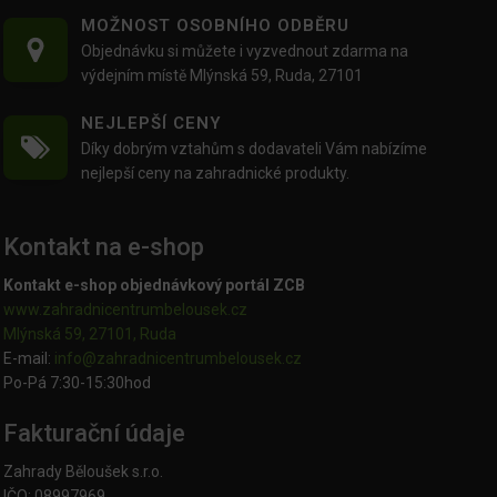
MOŽNOST OSOBNÍHO ODBĚRU
Objednávku si můžete i vyzvednout zdarma na
výdejním místě Mlýnská 59, Ruda, 27101
NEJLEPŠÍ CENY
Díky dobrým vztahům s dodavateli Vám nabízíme
nejlepší ceny na zahradnické produkty.
Kontakt na e-shop
Kontakt e-shop objednávkový portál ZCB
www.zahradnicentrumbelousek.cz
Mlýnská 59, 27101, Ruda
E-mail:
info@zahradnicentrumbelousek.
cz
Po-Pá 7:30-15:30hod
Fakturační údaje
Zahrady Běloušek s.r.o.
IČO: 08997969