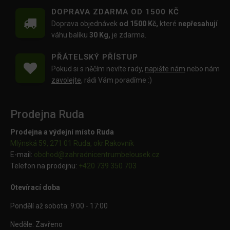
DOPRAVA ZDARMA OD 1500 KČ
Doprava objednávek
od 1500 Kč,
které
nepřesahují
váhu balíku
30 Kg,
je zdarma.
PŘÁTELSKÝ PŘÍSTUP
Pokud si s něčím nevíte rady,
napište nám
nebo nám
zavolejte
, rádi Vám poradíme :)
Prodejna Ruda
Prodejna a výdejní místo Ruda
Mlýnská 59, 271 01 Ruda, okr.Rakovník
E-mail:
obchod@
zahradnicentrumbelousek.cz
Telefon na prodejnu:
+420 739 350 703
Otevírací doba
Pondělí až sobota: 9:00 - 17:00
Neděle: Zavřeno