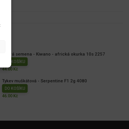
u
t
Dobrá semena - Kiwano - africká okurka 10s 2257
DO KOŠÍKU
44.00
Kč
Tykev muškátová - Serpentine F1 2g 4080
DO KOŠÍKU
46.00
Kč