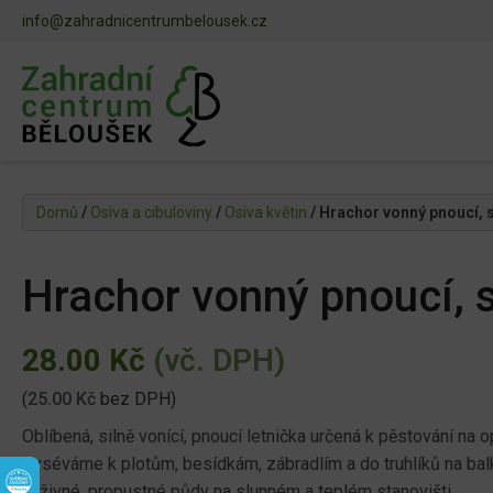
info@zahradnicentrumbelousek.cz
Domů
/
Osiva a cibuloviny
/
Osiva květin
/ Hrachor vonný pnoucí,
Hrachor vonný pnoucí,
28.00
Kč
(vč. DPH)
(
25.00
Kč
bez DPH)
Oblíbená, silně vonící, pnoucí letnička určená k pěstování na 
Vyséváme k plotům, besídkám, zábradlím a do truhlíků na bal
výživné, propustné půdy na slunném a teplém stanovišti.