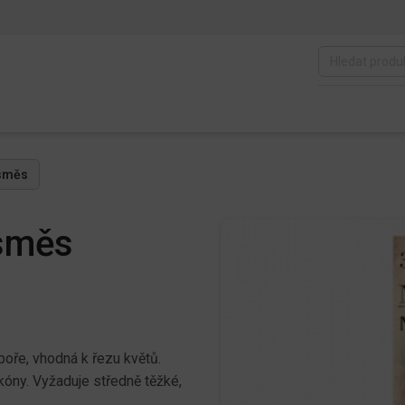
 směs
 směs
opoře, vhodná k řezu květů.
kóny. Vyžaduje středně těžké,