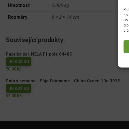
Hmotnost
0.006 kg
K u
sou
Rozměry
8 × 2 × 14 cm
Sou
pro
urč
Související produkty:
Paprika zel. NELA F1 pole 64485
DO KOŠÍKU
70.00
Kč
Dobrá semena - Sója Edamame - Chiba Green 10g 3972
DO KOŠÍKU
52.00
Kč