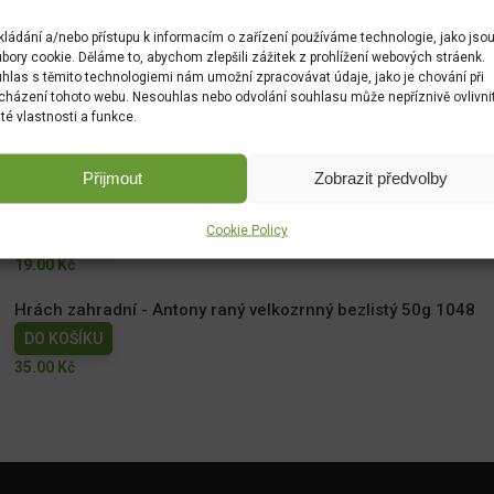
kládání a/nebo přístupu k informacím o zařízení používáme technologie, jako jso
bory cookie. Děláme to, abychom zlepšili zážitek z prohlížení webových stráenk.
hlas s těmito technologiemi nám umožní zpracovávat údaje, jako je chování při
cházení tohoto webu. Nesouhlas nebo odvolání souhlasu může nepříznivě ovlivni
ité vlastnosti a funkce.
Přijmout
Zobrazit předvolby
Měsíček lékařský NG 1780cc
Cookie Policy
DO KOŠÍKU
19.00
Kč
Hrách zahradní - Antony raný velkozrnný bezlistý 50g 1048
DO KOŠÍKU
35.00
Kč