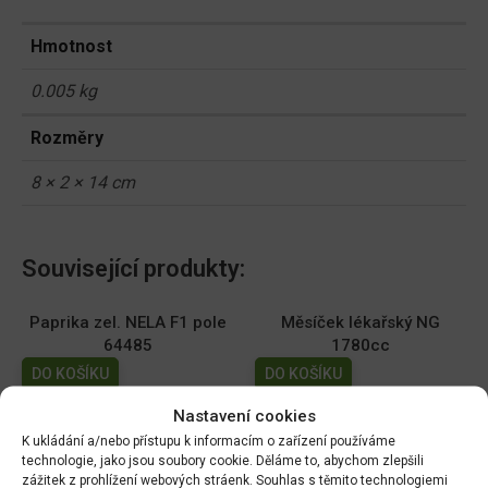
Hmotnost
0.005 kg
Rozměry
8 × 2 × 14 cm
Související produkty:
Paprika zel. NELA F1 pole
Měsíček lékařský NG
64485
1780cc
DO KOŠÍKU
DO KOŠÍKU
70.00
Kč
19.00
Kč
Nastavení cookies
K ukládání a/nebo přístupu k informacím o zařízení používáme
Dobrá semena - Kiwano -
Dobrá semena - Sója
technologie, jako jsou soubory cookie. Děláme to, abychom zlepšili
africká okurka 10s 2257
Edamame - Chiba Green
zážitek z prohlížení webových stráenk. Souhlas s těmito technologiemi