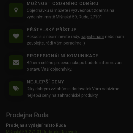
MOŽNOST OSOBNÍHO ODBĚRU
Objednávku si můžete i vyzvednout zdarma na
výdejním místě Mlýnská 59, Ruda, 27101
PŘÁTELSKÝ PŘÍSTUP
Pokud si s něčím nevíte rady,
napište nám
nebo nám
zavolejte
, rádi Vám poradíme :)
PROFESIONÁLNÍ KOMUNIKACE
Během celého procesu nákupu budete informováni
o stavu Vaší objednávky.
NEJLEPŠÍ CENY
Díky dobrým vztahům s dodavateli Vám nabízíme
nejlepší ceny na zahradnické produkty.
Prodejna Ruda
Prodejna a výdejní místo Ruda
Mlýnská 59, 271 01 Ruda, okr.Rakovník