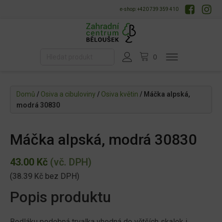
e-shop: +420 739 359 410
Domů
/
Osiva a cibuloviny
/
Osiva květin
/ Máčka alpská,
modrá 30830
Máčka alpská, modrá 30830
43.00
Kč
(vč. DPH)
(
38.39
Kč
bez DPH)
Popis produktu
Bodláku podobná trvalka vhodná do větších skalek i