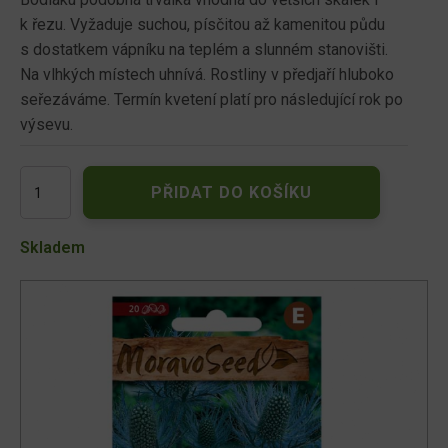
k řezu. Vyžaduje suchou, písčitou až kamenitou půdu
s dostatkem vápníku na teplém a slunném stanovišti.
Na vlhkých místech uhnívá. Rostliny v předjaří hluboko
seřezáváme. Termín kvetení platí pro následující rok po
výsevu.
Máčka
PŘIDAT DO KOŠÍKU
alpská,
modrá
30830
Skladem
množství